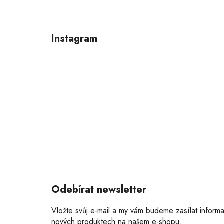
Z
á
p
Instagram
a
t
í
Odebírat newsletter
Vložte svůj e-mail a my vám budeme zasílat inform
nových produktech na našem e-shopu.