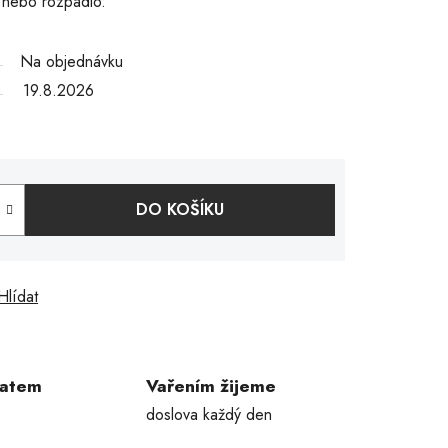
o nebo rozpadlo.
Na objednávku
19.8.2026
DO KOŠÍKU
Hlídat
ratem
Vařením žijeme
doslova každý den