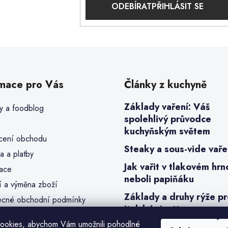
PŘIHLÁSIT SE
rmace pro Vás
Články z kuchyně
Základy vaření: Váš
y a foodblog
spolehlivý průvodce
kuchyňským světem
ení obchodu
Steaky a sous-vide vaře
a a platby
Jak vařit v tlakovém hrn
ace
neboli papiňáku
í a výměna zboží
Základy a druhy rýže p
cné obchodní podmínky
italské risotto
a osobních údajů (GDPR)
ookies, abychom Vám umožnili pohodlné