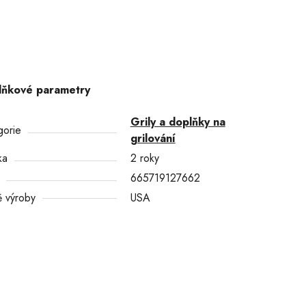
lňkové parametry
Grily a doplňky na
gorie
grilování
ka
2 roky
665719127662
 výroby
USA