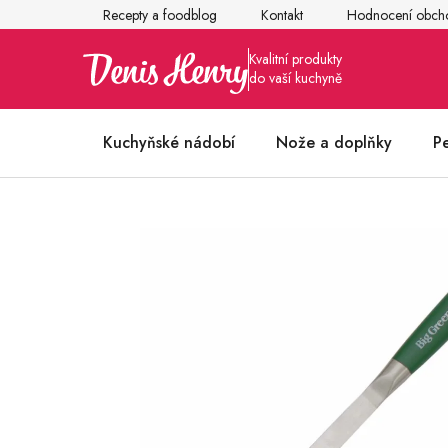
Přejít
Recepty a foodblog
Kontakt
Hodnocení obch
na
obsah
Kuchyňské nádobí
Nože a doplňky
P
Články z kuchyně