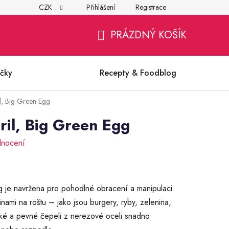
CZK
Přihlášení
Registrace
í
Všeobecné obchodní podmínky
Ochrana osobních údajů (G
PRÁZDNÝ KOŠÍK
NÁKUPNÍ
KOŠÍK
čky
Recepty & Foodblog
l, Big Green Egg
ril, Big Green Egg
dnocení
 je navržena pro pohodlné obracení a manipulaci
nami na roštu – jako jsou burgery, ryby, zelenina,
oké a pevné čepeli z nerezové oceli snadno