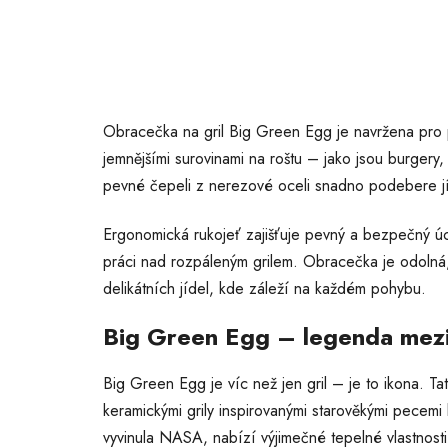
Obracečka na gril Big Green Egg je navržena pro
jemnějšími surovinami na roštu – jako jsou burgery,
pevné čepeli z nerezové oceli snadno podebere jíd
Ergonomická rukojeť zajišťuje pevný a bezpečný úc
práci nad rozpáleným grilem. Obracečka je odolná,
delikátních jídel, kde záleží na každém pohybu.
Big Green Egg – legenda mezi
Big Green Egg je víc než jen gril – je to ikona. T
keramickými grily inspirovanými starověkými pecem
vyvinula NASA, nabízí výjimečné tepelné vlastnosti,