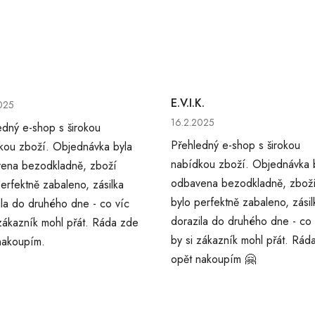
cení obchodu je 5 z 5 hvězdiček.
E.V.I.K.
025
Hodnocení obchodu je 5 z 5 
16.2.2025
edný e-shop s širokou
Přehledný e-shop s širokou
kou zboží. Objednávka byla
nabídkou zboží. Objednávka 
ena bezodkladně, zboží
odbavena bezodkladně, zbož
erfektně zabaleno, zásilka
bylo perfektně zabaleno, zásil
ila do druhého dne - co víc
dorazila do druhého dne - co 
 zákazník mohl přát. Ráda zde
by si zákazník mohl přát. Rád
nakoupím.
opět nakoupím 🤗