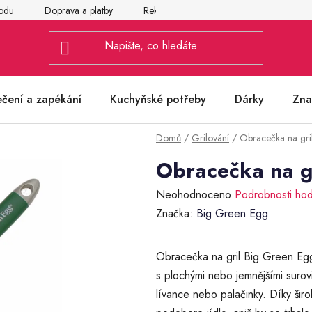
odu
Doprava a platby
Reklamace
Vrácení a výměna zbož
ečení a zapékání
Kuchyňské potřeby
Dárky
Zna
Domů
/
Grilování
/
Obracečka na gri
Obracečka na g
Průměrné
Neohodnoceno
Podrobnosti ho
hodnocení
Značka:
Big Green Egg
produktu
je
Obracečka na gril Big Green Egg
0,0
s plochými nebo jemnějšími surovi
z
lívance nebo palačinky. Díky šir
5