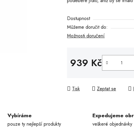
podebere jídlo, aniž by se trhal
hvězdiček.
Dostupnost
Můžeme doručit do:
Možnosti doručení
939 Kč
Měrná cena:
Tisk
Zeptat se
Vybíráme
Expedujeme ob
pouze ty nejlepší produkty
veškeré objednávky