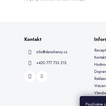
Kontakt
Info
Recept
info
@
denishenry.cz
Kontakt
+420 777 733 213
Hodnoc
Doprav
Reklam
Vrácen
Všeobe
Ochran
Používáme c