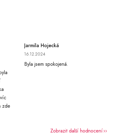
Jarmila Hojecká
hvězdiček.
Hodnocení obchodu je 5 z 5 hvězdiček.
16.12.2024
Byla jsem spokojená.
byla
í
ka
víc
a zde
Zobrazit další hodnocení