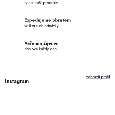
ty nejlepší produkty
Expedujeme obratem
veškeré objednávky
Vařením žijeme
doslova každý den
Z
á
p
Instagram
a
t
í