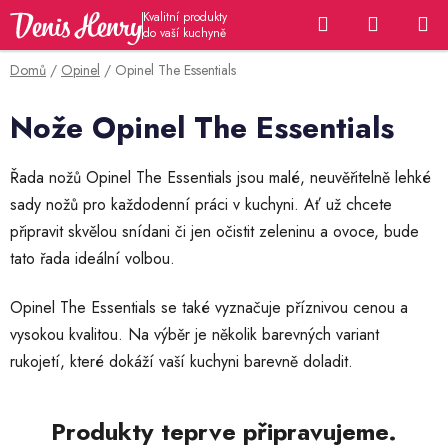
Přejít
Hledat
NÁKUP
na
KOŠÍK
obsah
Domů
/
Opinel
/
Opinel The Essentials
Nože Opinel The Essentials
Řada nožů Opinel The Essentials jsou malé, neuvěřitelně lehké
sady nožů pro každodenní práci v kuchyni. Ať už chcete
připravit skvělou snídani či jen očistit zeleninu a ovoce, bude
tato řada ideální volbou.
Opinel The Essentials se také vyznačuje příznivou cenou a
vysokou kvalitou. Na výběr je několik barevných variant
rukojetí, které dokáží vaší kuchyni barevně doladit.
Produkty teprve připravujeme.