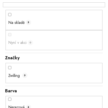
k
t
ů
Na skladě
3
Nyní v akci
0
Značky
Zwilling
3
Barva
Nerezová
3