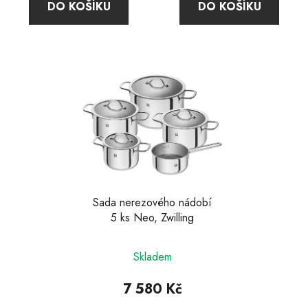
DO KOŠÍKU
DO KOŠÍKU
z
5
hvězdiček.
Sada nerezového nádobí
5 ks Neo, Zwilling
Skladem
7 580 Kč