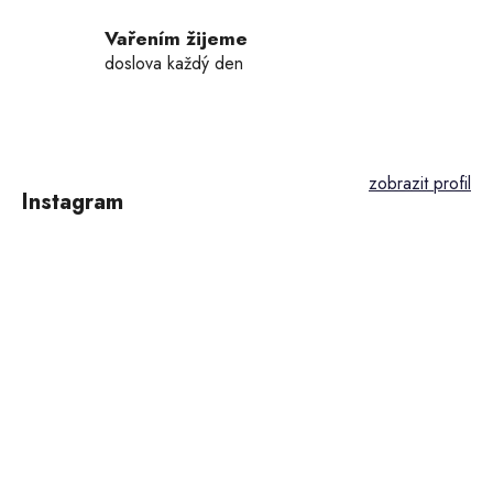
ý
p
Vařením žijeme
i
doslova každý den
s
u
Z
á
p
Instagram
a
t
í