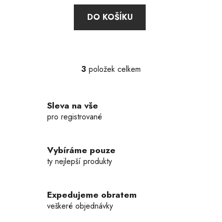
DO KOŠÍKU
3
položek celkem
O
v
l
Sleva na vše
á
d
pro registrované
a
c
í
Vybíráme pouze
p
ty nejlepší produkty
r
v
k
Expedujeme obratem
y
veškeré objednávky
v