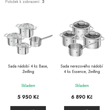
Položek k zobrazení:
3
V
ý
p
i
s
p
r
o
d
Sada nádobí 4 ks Base,
Sada nerezového nádobí
Zwilling
4 ks Essence, Zwilling
u
k
Průměrné
t
Skladem
Skladem
hodnocení
ů
produktu
5 950 Kč
6 890 Kč
je
4,6