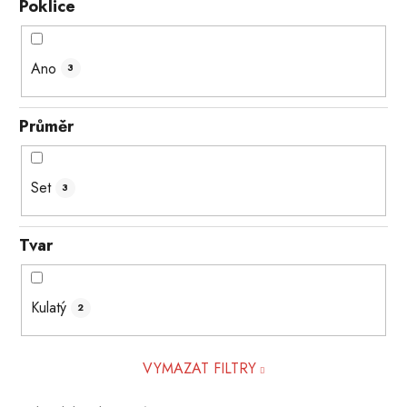
Poklice
Ano
3
Průměr
Set
3
Tvar
Kulatý
2
VYMAZAT FILTRY