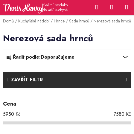
Přejít
Hledat
NÁKUP
na
KOŠÍK
obsah
Domů
/
Kuchyňské nádobí
/
Hrnce
/
Sada hrnců
/
Nerezová sada hrnců
Nerezová sada hrnců
Ř
Řadit podle:
Doporučujeme
a
z
e
ZAVŘÍT FILTR
n
í
p
Cena
r
o
5950
Kč
7580
Kč
d
u