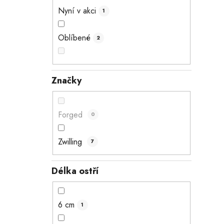
e
Nyní v akci
1
l
Oblíbené
2
Značky
Forged
0
Zwilling
7
Délka ostří
6 cm
1