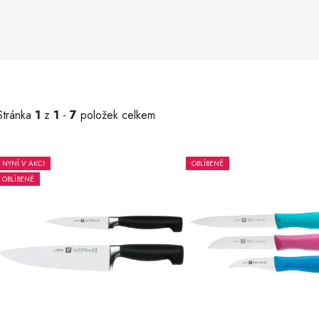
Stránka
1
z
1
-
7
položek celkem
NYNÍ V AKCI
OBLÍBENÉ
V
OBLÍBENÉ
ý
p
s
p
r
o