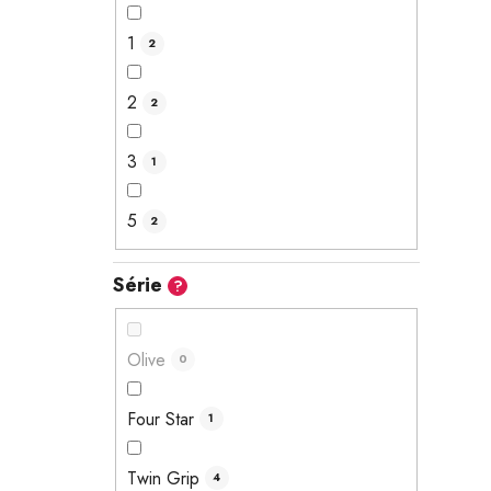
1
2
2
2
3
1
5
2
Série
?
Olive
0
Four Star
1
Twin Grip
4