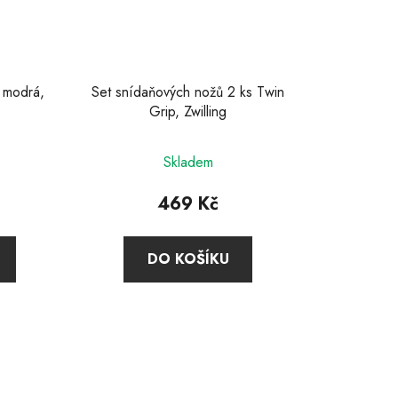
 modrá,
Set snídaňových nožů 2 ks Twin
Grip, Zwilling
Průměrné
Skladem
hodnocení
produktu
469 Kč
je
5,0
DO KOŠÍKU
z
5
hvězdiček.