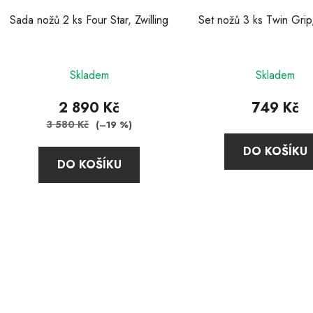
d
u
Sada nožů 2 ks Four Star, Zwilling
Set nožů 3 ks Twin Grip,
k
t
Průměr
ů
Skladem
Skladem
hodnoc
produkt
2 890 Kč
749 Kč
je
3 580 Kč
(–19 %)
5,0
DO KOŠÍKU
z
DO KOŠÍKU
5
hvězdič