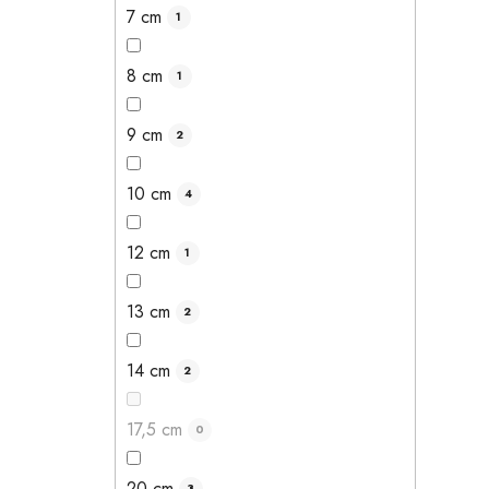
7 cm
1
8 cm
1
9 cm
2
10 cm
4
12 cm
1
13 cm
2
14 cm
2
17,5 cm
0
20 cm
3