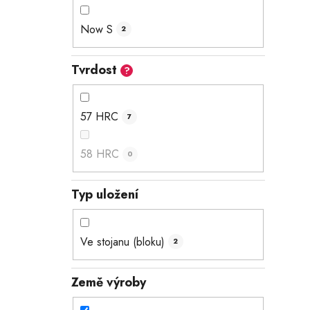
Now S
2
Tvrdost
?
57 HRC
7
58 HRC
0
Typ uložení
Ve stojanu (bloku)
2
Země výroby