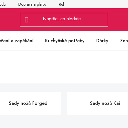
odu
Doprava a platby
Reklamace
Vrácení a výměna zbož
ečení a zapékání
Kuchyňské potřeby
Dárky
Zna
Sady nožů Forged
Sady nožů Kai