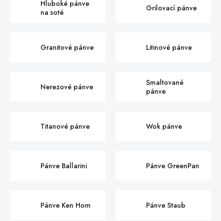
Hluboké pánve
Grilovací pánve
na soté
Granitové pánve
Litinové pánve
Smaltované
Nerezové pánve
pánve
Titanové pánve
Wok pánve
Pánve Ballarini
Pánve GreenPan
Pánve Ken Hom
Pánve Staub