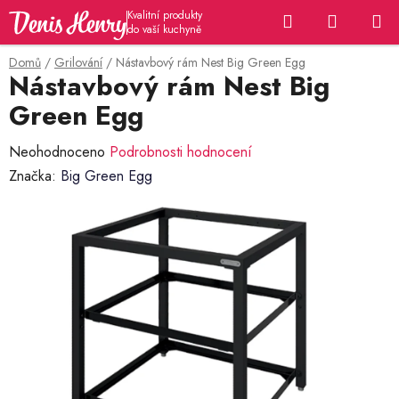
Přejít
Hledat
NÁKUP
na
KOŠÍK
obsah
Domů
/
Grilování
/
Nástavbový rám Nest Big Green Egg
Nástavbový rám Nest Big
Green Egg
Průměrné
Neohodnoceno
Podrobnosti hodnocení
hodnocení
Značka:
Big Green Egg
produktu
je
0,0
z
5
hvězdiček.