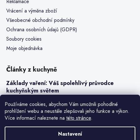
Reklamace
Vrácení a výměna zboží
Všeobecné obchodní podmínky
Ochrana osobních údajů (GDPR)
Soubory cookies
Moje objednávka
Články z kuchyně
Základy vaření: Váš spolehlivý průvodce
kuchyňským světem
Steaky a sous-vide vaření
Používáme cookies, abychom Vám umožnili pohodlné
prohlížení webu a neustále zlepšovali jeho funkce a výkon.
Jak vařit v tlakovém hrnci neboli papiňáku
Více informací naleznete na
této stránce
.
Základy a druhy rýže pro italské risotto
Nastavení