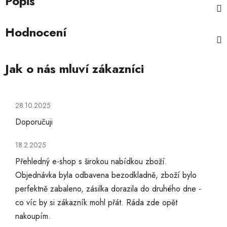
Popis
Hodnocení
Hodnocení obchodu je 5 z 5 hvězdiček.
28.10.2025
Doporučuji
Hodnocení obchodu je 5 z 5 hvězdiček.
18.2.2025
Přehledný e-shop s širokou nabídkou zboží.
Objednávka byla odbavena bezodkladně, zboží bylo
perfektně zabaleno, zásilka dorazila do druhého dne -
co víc by si zákazník mohl přát. Ráda zde opět
nakoupím.