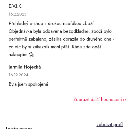
E.V.I.K.
Hodnocení obchodu je 5 z 5 hvězdiček.
16.2.2025
Přehledný e-shop s širokou nabídkou zboží.
Objednávka byla odbavena bezodkladně, zboží bylo
perfektně zabaleno, zásilka dorazila do druhého dne -
co víc by si zákazník mohl přát. Ráda zde opět
nakoupím 🤗
Jarmila Hojecká
Hodnocení obchodu je 5 z 5 hvězdiček.
16.12.2024
Byla jsem spokojená.
Zobrazit další hodnocení
Z
á
p