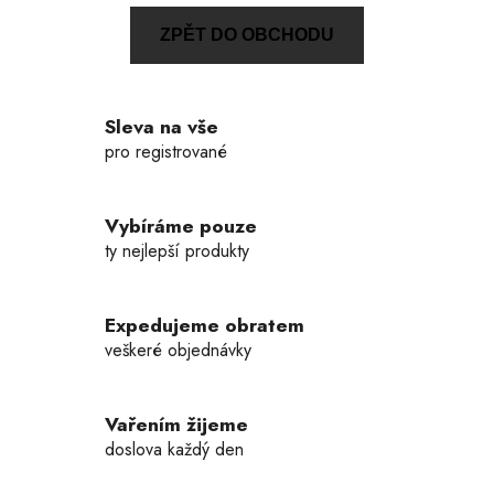
ZPĚT DO OBCHODU
Sleva na vše
pro registrované
Vybíráme pouze
ty nejlepší produkty
Expedujeme obratem
veškeré objednávky
Vařením žijeme
doslova každý den