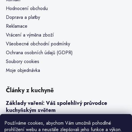
Hodnocení obchodu
Doprava a platby
Reklamace
Vrácení a výměna zboží
Všeobecné obchodní podmínky
Ochrana osobních údajů (GDPR)
Soubory cookies
Moje objednávka
Články z kuchyně
Základy vaření: Váš spolehlivý průvodce
kuchyňským světem
Steaky a sous-vide vaření
Používáme cookies, abychom Vám umožnili pohodlné
prohlížení webu a neustále zlepšovali jeho funkce a výkon.
Jak vařit v tlakovém hrnci neboli papiňáku