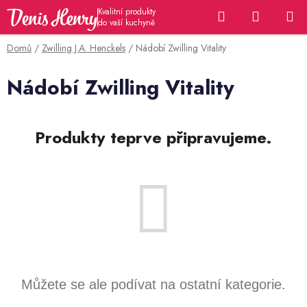
Přejít
Hledat
NÁKUP
na
KOŠÍK
obsah
Domů
/
Zwilling J.A. Henckels
/
Nádobí Zwilling Vitality
Nádobí Zwilling Vitality
Produkty teprve připravujeme.
Můžete se ale podívat na ostatní kategorie.