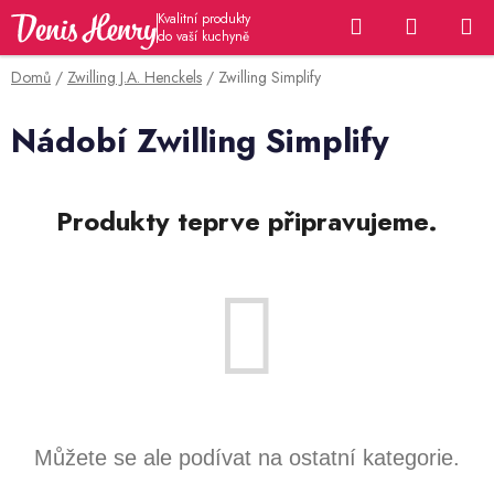
Přejít
Hledat
NÁKUP
na
KOŠÍK
obsah
Domů
/
Zwilling J.A. Henckels
/
Zwilling Simplify
Nádobí Zwilling Simplify
Produkty teprve připravujeme.
Můžete se ale podívat na ostatní kategorie.