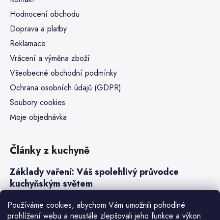
Hodnocení obchodu
Doprava a platby
Reklamace
Vrácení a výměna zboží
Všeobecné obchodní podmínky
Ochrana osobních údajů (GDPR)
Soubory cookies
Moje objednávka
Články z kuchyně
Základy vaření: Váš spolehlivý průvodce
kuchyňským světem
Steaky a sous-vide vaření
Používáme cookies, abychom Vám umožnili pohodlné
prohlížení webu a neustále zlepšovali jeho funkce a výkon.
Jak vařit v tlakovém hrnci neboli papiňáku