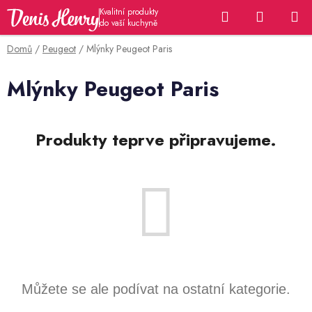
Přejít
Hledat
NÁKUP
na
KOŠÍK
obsah
Domů
/
Peugeot
/
Mlýnky Peugeot Paris
Mlýnky Peugeot Paris
Produkty teprve připravujeme.
Můžete se ale podívat na ostatní kategorie.