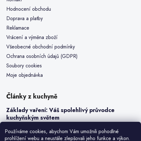
Hodnocení obchodu
Doprava a platby
Reklamace
Vrácení a výměna zboží
Všeobecné obchodní podmínky
Ochrana osobních údajů (GDPR)
Soubory cookies
Moje objednávka
Články z kuchyně
Základy vaření: Váš spolehlivý průvodce
kuchyňským světem
Steaky a sous-vide vaření
Používáme cookies, abychom Vám umožnili pohodlné
prohlížení webu a neustále zlepšovali jeho funkce a výkon.
Jak vařit v tlakovém hrnci neboli papiňáku