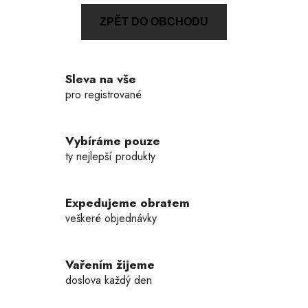
ZPĚT DO OBCHODU
Sleva na vše
pro registrované
Vybíráme pouze
ty nejlepší produkty
Expedujeme obratem
veškeré objednávky
Vařením žijeme
doslova každý den