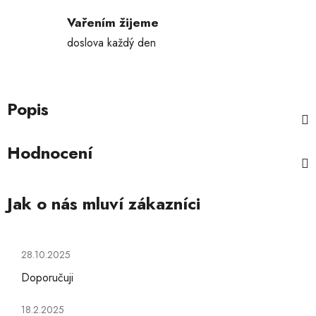
Vařením žijeme
doslova každý den
Popis
Hodnocení
Hodnocení obchodu je 5 z 5 hvězdiček.
28.10.2025
Doporučuji
Hodnocení obchodu je 5 z 5 hvězdiček.
18.2.2025