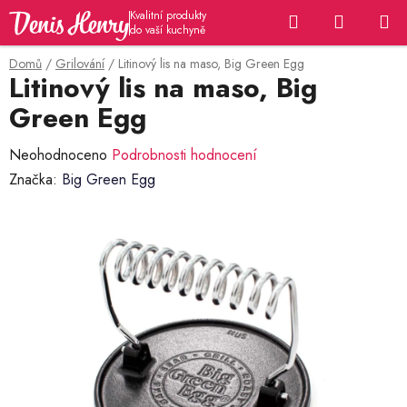
Přejít
Hledat
NÁKUP
na
KOŠÍK
obsah
Domů
/
Grilování
/
Litinový lis na maso, Big Green Egg
Litinový lis na maso, Big
Green Egg
Průměrné
Neohodnoceno
Podrobnosti hodnocení
hodnocení
Značka:
Big Green Egg
produktu
je
0,0
z
5
hvězdiček.