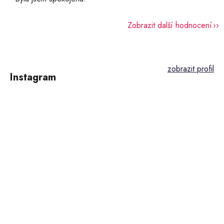
Zobrazit další hodnocení
Z
á
p
Instagram
a
t
í