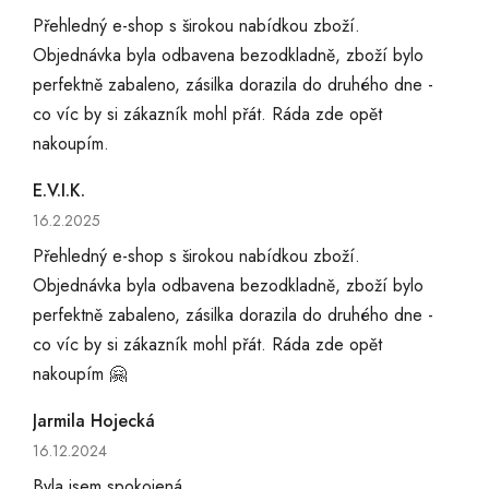
Přehledný e-shop s širokou nabídkou zboží.
Objednávka byla odbavena bezodkladně, zboží bylo
perfektně zabaleno, zásilka dorazila do druhého dne -
co víc by si zákazník mohl přát. Ráda zde opět
nakoupím.
E.V.I.K.
Hodnocení obchodu je 5 z 5 hvězdiček.
16.2.2025
Přehledný e-shop s širokou nabídkou zboží.
Objednávka byla odbavena bezodkladně, zboží bylo
perfektně zabaleno, zásilka dorazila do druhého dne -
co víc by si zákazník mohl přát. Ráda zde opět
nakoupím 🤗
Jarmila Hojecká
Hodnocení obchodu je 5 z 5 hvězdiček.
16.12.2024
Byla jsem spokojená.