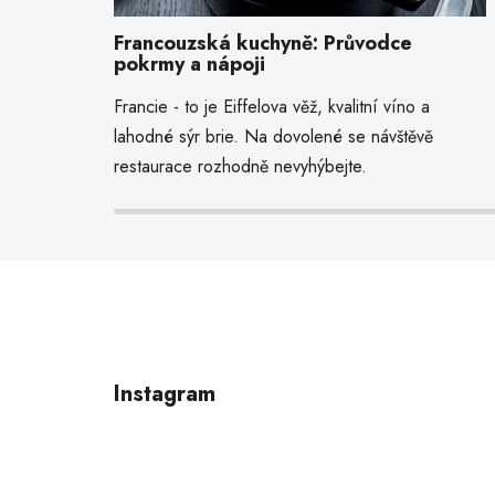
Francouzská kuchyně: Průvodce
pokrmy a nápoji
Francie - to je Eiffelova věž, kvalitní víno a
lahodné sýr brie. Na dovolené se návštěvě
restaurace rozhodně nevyhýbejte.
Z
á
p
Instagram
a
t
í