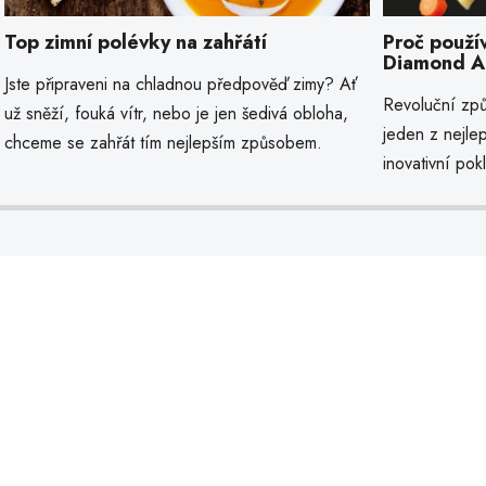
Top zimní polévky na zahřátí
Proč použí
Diamond Ac
Jste připraveni na chladnou předpověď zimy? Ať
Revoluční způ
už sněží, fouká vítr, nebo je jen šedivá obloha,
jeden z nejle
chceme se zahřát tím nejlepším způsobem.
inovativní pokl