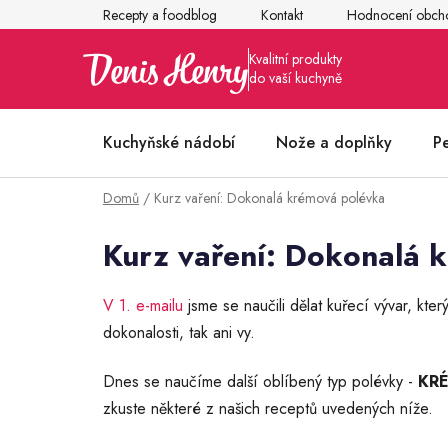
Přejít
Recepty a foodblog
Kontakt
Hodnocení obch
na
obsah
Kuchyňské nádobí
Nože a doplňky
P
Domů
/
Kurz vaření: Dokonalá krémová polévka
Články z kuchyně
Kurz vaření: Dokonalá 
V 1. e-mailu
jsme se naučili dělat kuřecí vývar, kte
dokonalosti, tak ani vy.
Dnes se naučíme další oblíbený typ polévky -
KR
zkuste některé z našich receptů uvedených níže.