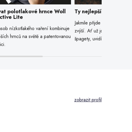
vat polotlakové hrnce Woll
Ty nejlepší recepty z 
tive Lite
Jakmile přijde podzim, prode
sob nízkotlakého vaření kombinuje
zvýší. Ať už jde o dýňové la
pších hrnců na světě a patentovanou
špagety, uvidíte ji naprosto
ici.