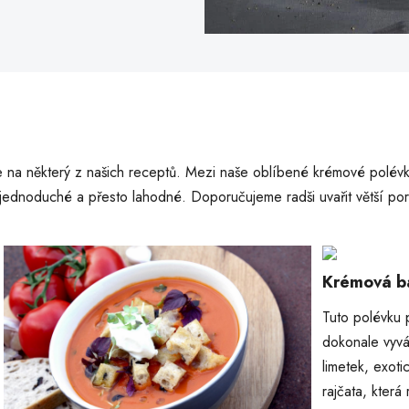
e na některý z našich receptů. Mezi naše oblíbené krémové polévk
ou jednoduché a přesto lahodné. Doporučujeme radši uvařit větší po
Krémová b
Tuto polévku p
dokonale vyvá
limetek, exot
rajčata, která