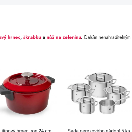
avý hrnec
,
škrabku
a
nůž na zeleninu
.
Dalším nenahraditelný