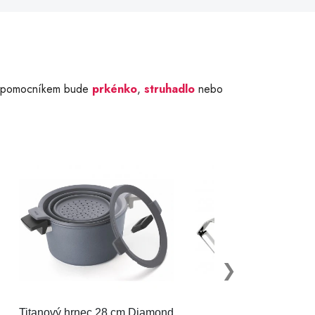
m pomocníkem bude
prkénko
,
struhadlo
nebo