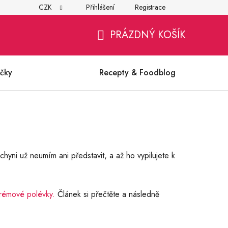
CZK
Přihlášení
Registrace
í
Všeobecné obchodní podmínky
Ochrana osobních údajů (G
PRÁZDNÝ KOŠÍK
NÁKUPNÍ
KOŠÍK
čky
Recepty & Foodblog
chyni už neumím ani představit, a až ho vypilujete k
 krémové polévky.
Článek si přečtěte a následně