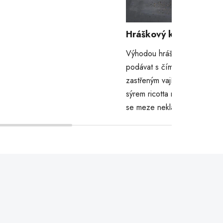
Hráškový krém se slan
Výhodou hráškového krému je
podávat s čímkoliv. Velice ob
zastřeným vajíčkem a plátky 
sýrem ricotta nebo s cibulkou
se meze nekladou.