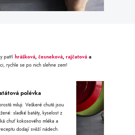
y patří
hrášková
,
česneková
,
rajčatová
a
rci, rychle se po nich slehne zem!
atátová polévka
rostě miluji. Veškeré chutě jsou
žené: sladké batáty, kyselost z
ická chuť kokosového mléka a
 receptu dodají svěží nádech.