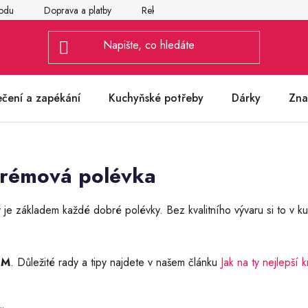
odu
Doprava a platby
Reklamace
Vrácení a výměna zbož
ečení a zapékání
Kuchyňské potřeby
Dárky
Zna
krémová polévka
rý je základem každé dobré polévky. Bez kvalitního vývaru si to v ku
ÉM
. Důležité rady a tipy najdete v našem článku
Jak na ty nejlepší