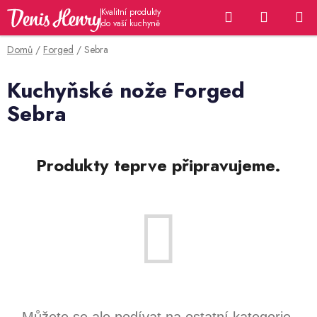
Přejít
Hledat
NÁKUP
na
KOŠÍK
obsah
Domů
/
Forged
/
Sebra
Kuchyňské nože Forged
Sebra
Produkty teprve připravujeme.