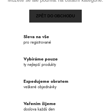
Můžete se ale podívat na ostatní kategorie.
ZPĚT DO OBCHODU
Sleva na vše
pro registrované
Vybíráme pouze
ty nejlepší produkty
Expedujeme obratem
veškeré objednávky
Vařením žijeme
doslova každý den