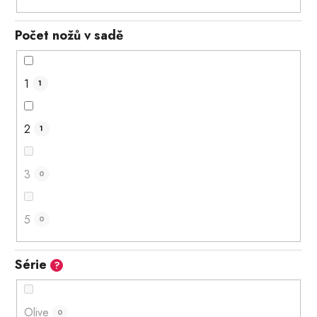
Počet nožů v sadě
1
1
2
1
3
0
5
0
Série
?
Olive
0