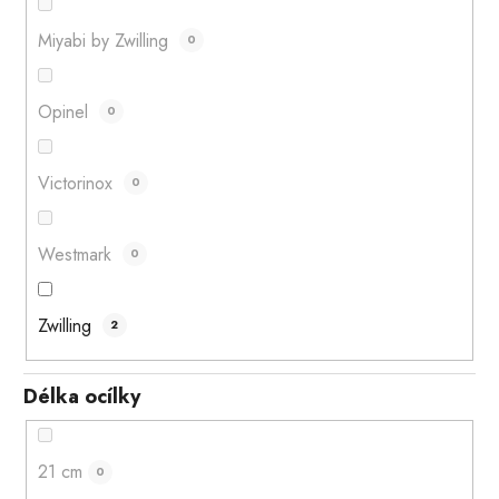
Miyabi by Zwilling
0
Opinel
0
Victorinox
0
Westmark
0
Zwilling
2
Délka ocílky
21 cm
0