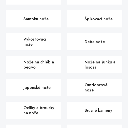
Santoku nože
Špikovací nože
Vykosťovací
Deba nože
nože
Nože na chléb a
Nože na šunku a
pečivo
lososa
Outdoorové
Japonské nože
nože
Ocílky a brousky
Brusné kameny
na nože