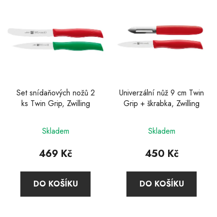
ý
p
i
s
p
r
o
d
Set snídaňových nožů 2
Univerzální nůž 9 cm Twin
ks Twin Grip, Zwilling
Grip + škrabka, Zwilling
u
k
Průměrné
t
Skladem
Skladem
hodnocení
ů
produktu
469 Kč
450 Kč
je
5,0
DO KOŠÍKU
DO KOŠÍKU
z
5
hvězdiček.