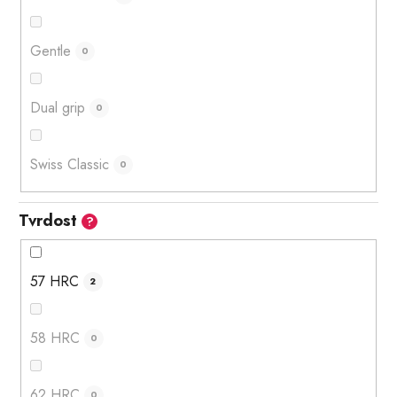
Gentle
0
Dual grip
0
Swiss Classic
0
Tvrdost
?
57 HRC
2
58 HRC
0
62 HRC
0