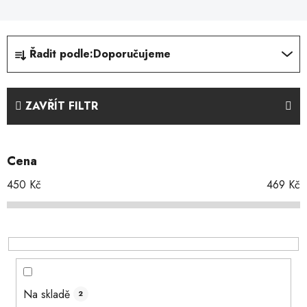
Ř
Řadit podle:
Doporučujeme
a
z
e
ZAVŘÍT FILTR
n
í
p
Cena
r
o
450
Kč
469
Kč
d
u
k
t
ů
Na skladě
2