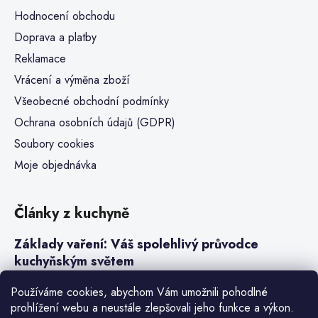
Hodnocení obchodu
Doprava a platby
Reklamace
Vrácení a výměna zboží
Všeobecné obchodní podmínky
Ochrana osobních údajů (GDPR)
Soubory cookies
Moje objednávka
Články z kuchyně
Základy vaření: Váš spolehlivý průvodce
kuchyňským světem
Steaky a sous-vide vaření
Používáme cookies, abychom Vám umožnili pohodlné
prohlížení webu a neustále zlepšovali jeho funkce a výkon.
Jak vařit v tlakovém hrnci neboli papiňáku