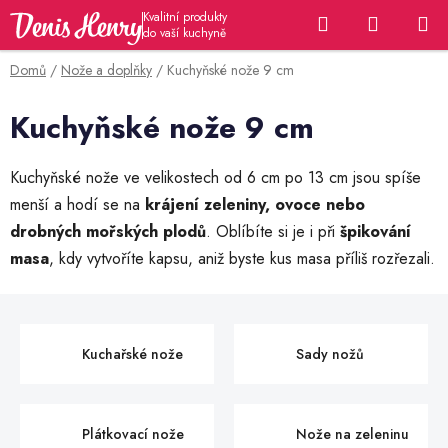
Přejít
Hledat
NÁKUP
na
KOŠÍK
obsah
Domů
/
Nože a doplňky
/
Kuchyňské nože 9 cm
Kuchyňské nože 9 cm
Kuchyňské nože ve velikostech od 6 cm po 13 cm jsou spíše
menší a hodí se na
krájení zeleniny, ovoce nebo
drobných mořských plodů
. Oblíbíte si je i při
špikování
masa
, kdy vytvoříte kapsu, aniž byste kus masa příliš rozřezali.
Kuchařské nože
Sady nožů
Plátkovací nože
Nože na zeleninu