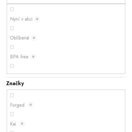
Nyní v akci
0
Oblíbené
0
BPA free
0
Značky
Forged
0
Kai
0