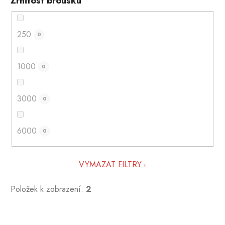
Zrnitost brousku
250
0
1000
0
3000
0
6000
0
VYMAZAT FILTRY
Položek k zobrazení:
2
V