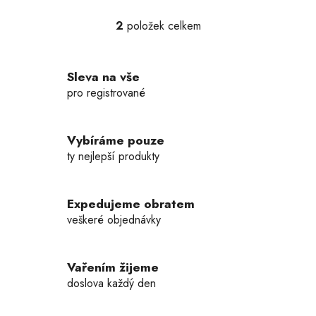
2
položek celkem
O
v
l
Sleva na vše
á
d
pro registrované
a
c
í
Vybíráme pouze
p
ty nejlepší produkty
r
v
k
Expedujeme obratem
y
veškeré objednávky
v
ý
p
Vařením žijeme
i
doslova každý den
s
u