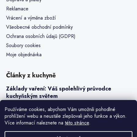
Reklamace
Vrácení a výměna zboží
Všeobecné obchodní podmínky
Ochrana osobních údajů (GDPR)
Soubory cookies
Moje objednávka
Články z kuchyně
Základy vaření: Váš spolehlivý průvodce
kuchyňským světem
Steaky a sous-vide vaření
Používáme cookies, abychom Vám umožnili pohodlné
prohlížení webu a neustále zlepšovali jeho funkce a výkon.
Jak vařit v tlakovém hrnci neboli papiňáku
Více informací naleznete na
této stránce
.
Základy a druhy rýže pro italské risotto