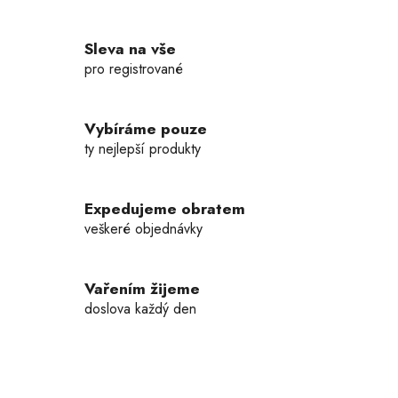
Sleva na vše
pro registrované
Vybíráme pouze
ty nejlepší produkty
Expedujeme obratem
veškeré objednávky
Vařením žijeme
doslova každý den
Z
á