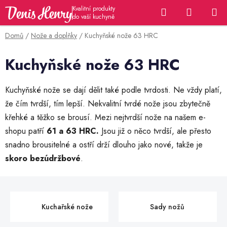
Přejít
Hledat
NÁKUP
na
KOŠÍK
obsah
Domů
/
Nože a doplňky
/
Kuchyňské nože 63 HRC
Kuchyňské nože 63 HRC
Kuchyňské nože se dají dělit také podle tvrdosti. Ne vždy platí,
že čím tvrdší, tím lepší. Nekvalitní tvrdé nože jsou zbytečně
křehké a těžko se brousí. Mezi nejtvrdší nože na našem e-
shopu patří
61 a 63 HRC.
Jsou již o něco tvrdší, ale přesto
snadno brousitelné a ostří drží dlouho jako nové, takže je
skoro bezúdržbové
.
Kuchařské nože
Sady nožů