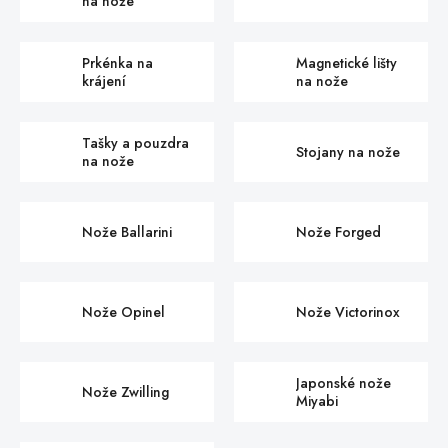
na nože
Prkénka na
Magnetické lišty
krájení
na nože
Tašky a pouzdra
Stojany na nože
na nože
Nože Ballarini
Nože Forged
Nože Opinel
Nože Victorinox
Japonské nože
Nože Zwilling
Miyabi