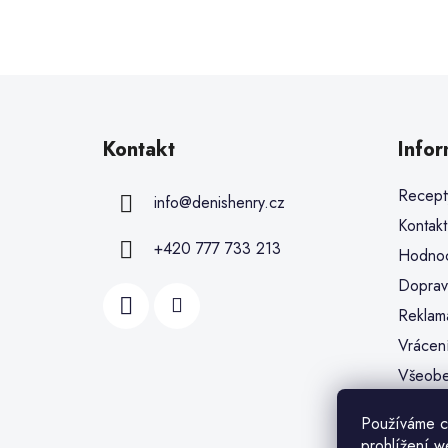
Kontakt
Info
Recept
info
@
denishenry.cz
Kontakt
+420 777 733 213
Hodnoc
Doprav
Reklam
Vrácen
Všeobe
Ochran
Používáme c
Soubor
prohlížení w