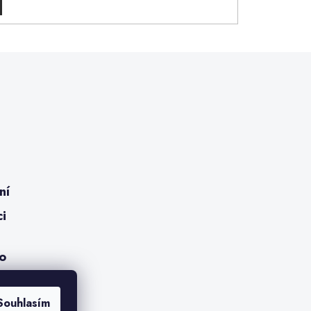
ní
ci
ro
Souhlasím