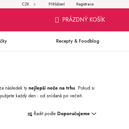
CZK
Přihlášení
Registrace
í
Všeobecné obchodní podmínky
Ochrana osobních údajů (G
PRÁZDNÝ KOŠÍK
NÁKUPNÍ
KOŠÍK
čky
Recepty & Foodblog
 za následek ty
nejlepší nože na trhu
. Pokud si
yužijete každý den - od snídaně po večeři.
Ř
Řadit podle:
Doporučujeme
a
z