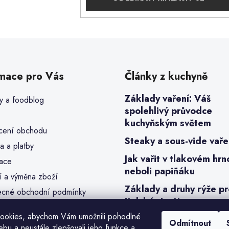
rmace pro Vás
Články z kuchyně
Základy vaření: Váš
y a foodblog
spolehlivý průvodce
kuchyňským světem
ení obchodu
Steaky a sous-vide vaře
a a platby
Jak vařit v tlakovém hrn
ace
neboli papiňáku
í a výměna zboží
Základy a druhy rýže p
cné obchodní podmínky
italské risotto
a osobních údajů (GDPR)
ookies, abychom Vám umožnili pohodlné
y cookies
Odmítnout
ebu a neustále zlepšovali jeho funkce a