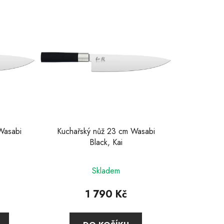
e
n
í
p
r
o
d
u
k
t
Wasabi
Kuchařský nůž 23 cm Wasabi
ů
Black, Kai
né
Skladem
ení
u
1 790 Kč