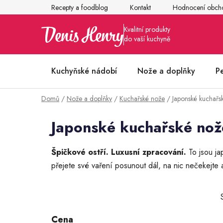
Přejít
Recepty a foodblog
Kontakt
Hodnocení obch
na
obsah
Kuchyňské nádobí
Nože a doplňky
P
Domů
/
Nože a doplňky
/
Kuchařské nože
/
Japonské kuchařs
Články z kuchyně
Japonské kuchařské nož
Špičkové ostří. Luxusní zpracování.
To jsou ja
přejete své vaření posunout dál, na nic nečekejte 
P
o
s
Cena