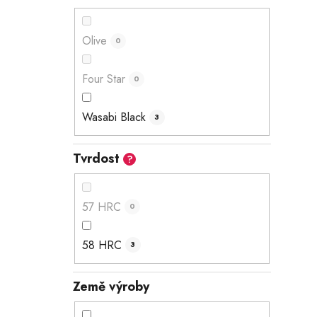
Olive
0
Four Star
0
Wasabi Black
3
Tvrdost
?
57 HRC
0
58 HRC
3
Země výroby