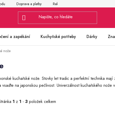
odu
Doprava a platby
Reklamace
Vrácení a výměna zbož
ečení a zapékání
Kuchyňské potřeby
Dárky
Zna
ké nože
e
ponské kuchařské nože. Stovky let tradic a perfektní technika mají
a vsaďte na japonskou pečlivost. Univerzálnost kuchařského nože v
Stránka
1
z
1
-
3
položek celkem