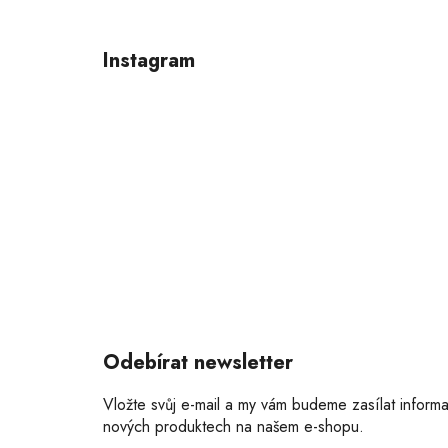
Z
á
p
Instagram
a
t
í
Odebírat newsletter
Vložte svůj e-mail a my vám budeme zasílat inform
nových produktech na našem e-shopu.