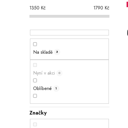
t
1350
Kč
1790
Kč
r
a
n
i
n
í
p
Na skladě
3
a
n
e
Nyní v akci
0
l
Oblíbené
1
Značky