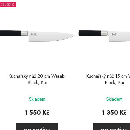
OBLÍBENÉ
V
ý
p
s
p
r
o
d
u
Kuchařský nůž 20 cm Wasabi
Kuchařský nůž 15 cm 
k
Black, Kai
Black, Kai
t
Průměrné
Průměr
ů
Skladem
Skladem
hodnocení
hodnoc
produktu
produkt
1 550 Kč
1 350 Kč
je
je
4,7
5,0