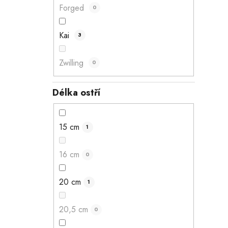
Forged
0
Kai
3
Zwilling
0
Délka ostří
15 cm
1
16 cm
0
20 cm
1
20,5 cm
0