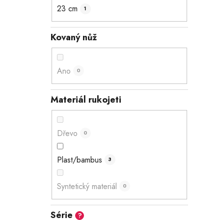
23 cm
1
Kovaný nůž
Ano
0
Materiál rukojeti
Dřevo
0
Plast/bambus
3
Syntetický materiál
0
Série
?