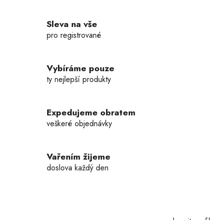
Sleva na vše
pro registrované
Vybíráme pouze
ty nejlepší produkty
Expedujeme obratem
veškeré objednávky
Vařením žijeme
doslova každý den
Z
á