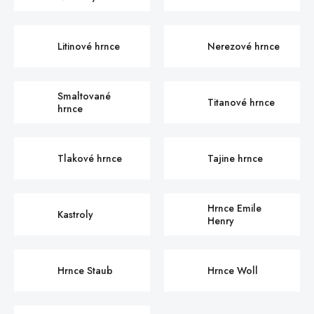
Litinové hrnce
Nerezové hrnce
Smaltované
Titanové hrnce
hrnce
Tlakové hrnce
Tajine hrnce
Hrnce Emile
Kastroly
Henry
Hrnce Staub
Hrnce Woll