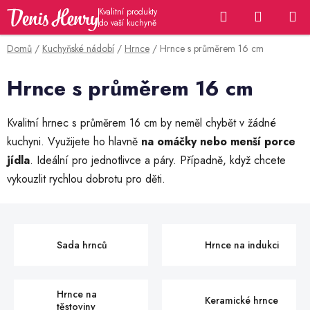
Přejít
Hledat
NÁKUP
na
KOŠÍK
obsah
Domů
/
Kuchyňské nádobí
/
Hrnce
/
Hrnce s průměrem 16 cm
Hrnce s průměrem 16 cm
Kvalitní hrnec s průměrem 16 cm by neměl chybět v žádné
kuchyni. Využijete ho hlavně
na omáčky nebo menší porce
jídla
. Ideální pro jednotlivce a páry. Případně, když chcete
vykouzlit rychlou dobrotu pro děti.
Sada hrnců
Hrnce na indukci
Hrnce na
Keramické hrnce
těstoviny