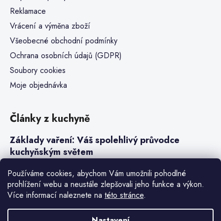
Reklamace
Vrácení a výměna zboží
Všeobecné obchodní podmínky
Ochrana osobních údajů (GDPR)
Soubory cookies
Moje objednávka
Články z kuchyně
Základy vaření: Váš spolehlivý průvodce
kuchyňským světem
Steaky a sous-vide vaření
Používáme cookies, abychom Vám umožnili pohodlné
prohlížení webu a neustále zlepšovali jeho funkce a výkon.
Jak vařit v tlakovém hrnci neboli papiňáku
Více informací naleznete na
této stránce
.
Základy a druhy rýže pro italské risotto
Nastavení