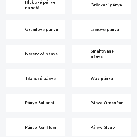
Hluboké pánve
Grilovací pánve
na soté
Granitové pánve
Litinové pánve
Smaltované
Nerezové pánve
pánve
Titanové pánve
Wok pánve
Pánve Ballarini
Pánve GreenPan
Pánve Ken Hom
Pánve Staub