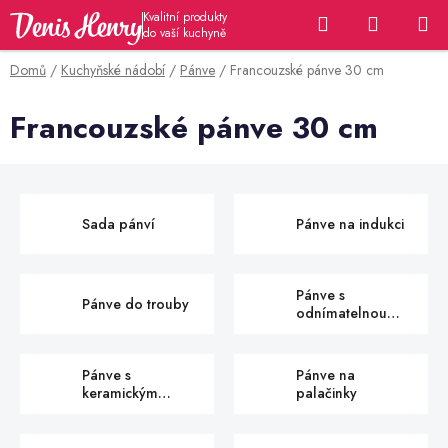
Přejít
Hledat
NÁKUP
na
KOŠÍK
obsah
Domů
/
Kuchyňské nádobí
/
Pánve
/
Francouzské pánve 30 cm
Francouzské pánve 30 cm
Sada pánví
Pánve na indukci
Pánve s
Pánve do trouby
odnímatelnou
rukojetí
Pánve s
Pánve na
keramickým
palačinky
povrchem