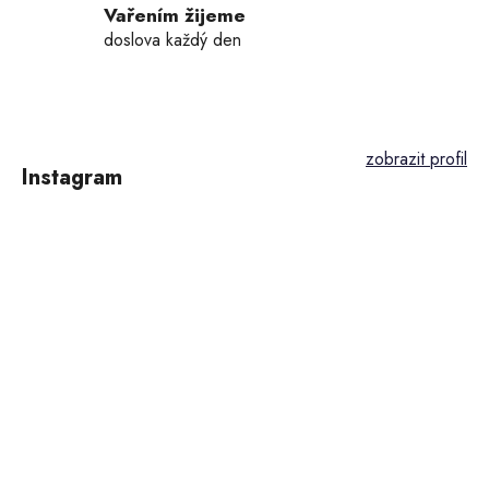
Vařením žijeme
doslova každý den
Z
á
p
Instagram
a
t
í