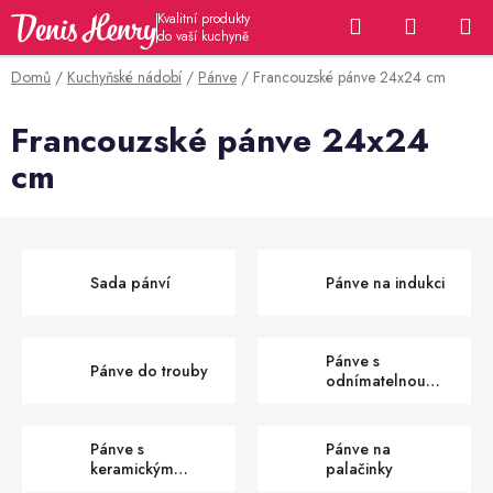
Přejít
Hledat
NÁKUP
na
KOŠÍK
obsah
Domů
/
Kuchyňské nádobí
/
Pánve
/
Francouzské pánve 24x24 cm
Francouzské pánve 24x24
cm
Sada pánví
Pánve na indukci
Pánve s
Pánve do trouby
odnímatelnou
rukojetí
Pánve s
Pánve na
keramickým
palačinky
povrchem