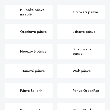
Hluboké pánve
Grilovací pánve
na soté
Granitové pánve
Litinové pánve
Smaltované
Nerezové pánve
pánve
Titanové pánve
Wok pánve
Pánve Ballarini
Pánve GreenPan