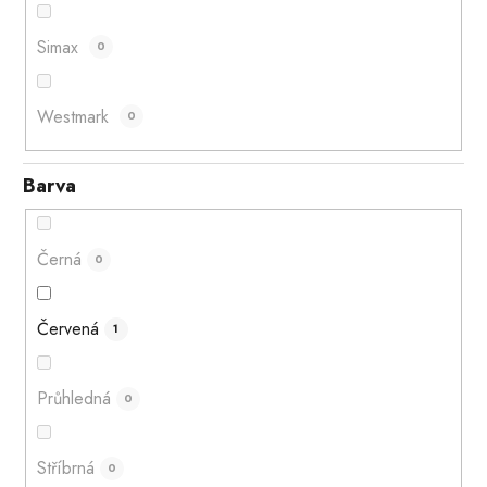
Simax
0
Westmark
0
Barva
Černá
0
Červená
1
Průhledná
0
Stříbrná
0