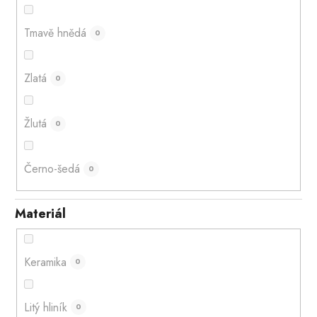
Tmavě hnědá
0
Zlatá
0
Žlutá
0
Černo-šedá
0
Materiál
Keramika
0
Litý hliník
0