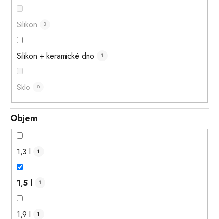
Silikon
0
Silikon + keramické dno
1
Sklo
0
Objem
1,3 l
1
1,5 l
1
1,9 l
1