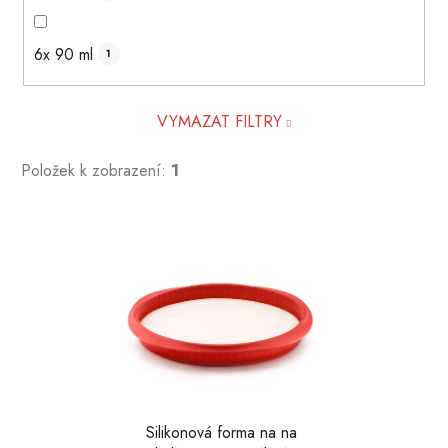
6x 90 ml
1
VYMAZAT FILTRY
Položek k zobrazení:
1
V
ý
p
i
s
p
r
o
d
Silikonová forma na na