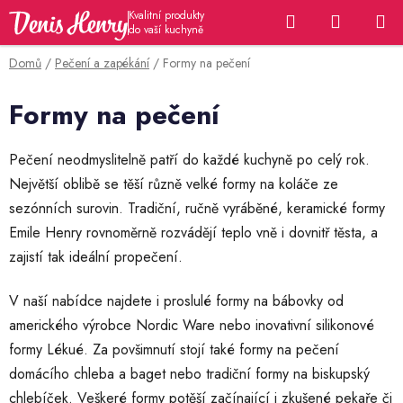
Přejít
Hledat
NÁKUP
na
KOŠÍK
obsah
Domů
/
Pečení a zapékání
/
Formy na pečení
Formy na pečení
Pečení neodmyslitelně patří do každé kuchyně po celý rok.
Největší oblibě se těší různě velké formy na koláče ze
sezónních surovin. Tradiční, ručně vyráběné, keramické formy
Emile Henry rovnoměrně rozvádějí teplo vně i dovnitř těsta, a
zajistí tak ideální propečení.
V naší nabídce najdete i proslulé formy na bábovky od
amerického výrobce Nordic Ware nebo inovativní silikonové
formy Lékué. Za povšimnutí stojí také formy na pečení
domácího chleba a baget nebo tradiční formy na biskupský
chlebíček. Veškeré formy potěší začínající i zkušené pekaře či