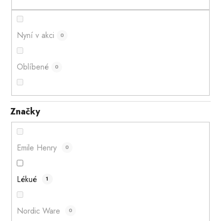
Nyní v akci
0
Oblíbené
0
Značky
Emile Henry
0
Lékué
1
Nordic Ware
0