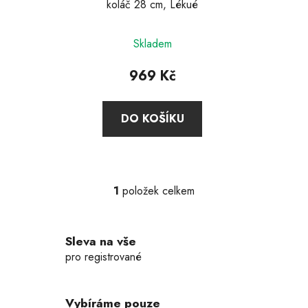
koláč 28 cm, Lékué
u
k
t
Skladem
ů
969 Kč
DO KOŠÍKU
1
položek celkem
O
v
l
Sleva na vše
á
d
pro registrované
a
c
í
Vybíráme pouze