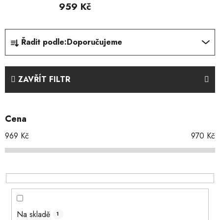
959 Kč
Ř
Řadit podle:
Doporučujeme
a
z
e
ZAVŘÍT FILTR
n
í
p
Cena
r
o
969
Kč
970
Kč
d
u
k
t
ů
Na skladě
1