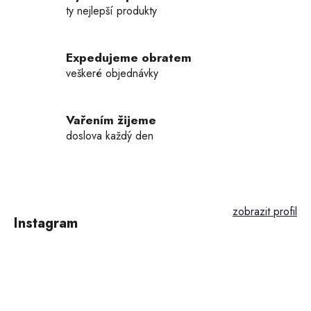
p
ty nejlepší produkty
r
v
k
Expedujeme obratem
y
veškeré objednávky
v
ý
p
Vařením žijeme
i
doslova každý den
s
u
Z
á
p
Instagram
a
t
í