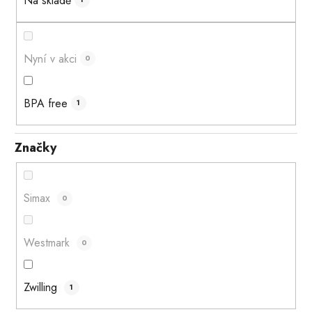
Na skladě
Nyní v akci
0
BPA free
1
Značky
Simax
0
Westmark
0
Zwilling
1