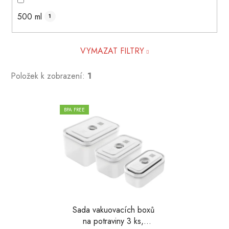
500 ml
1
VYMAZAT FILTRY
Položek k zobrazení:
1
V
BPA FREE
ý
p
i
s
p
r
o
d
Sada vakuovacích boxů
na potraviny 3 ks,
u