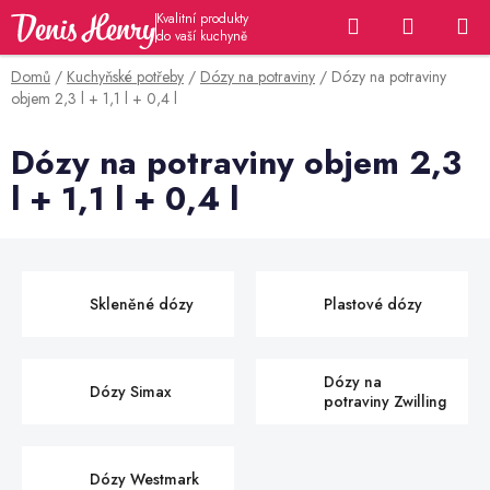
Přejít
Hledat
NÁKUP
na
KOŠÍK
obsah
Domů
/
Kuchyňské potřeby
/
Dózy na potraviny
/
Dózy na potraviny
objem 2,3 l + 1,1 l + 0,4 l
Dózy na potraviny objem 2,3
l + 1,1 l + 0,4 l
Skleněné dózy
Plastové dózy
Dózy na
Dózy Simax
potraviny Zwilling
Dózy Westmark