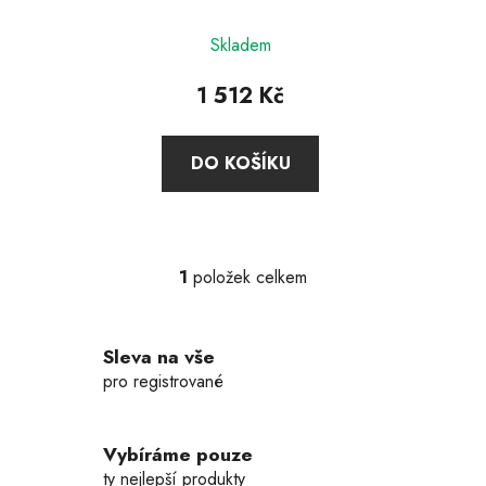
plastový Fresh & Save,
k
Zwilling
t
Skladem
ů
1 512 Kč
DO KOŠÍKU
1
položek celkem
O
v
l
Sleva na vše
á
d
pro registrované
a
c
í
Vybíráme pouze
p
ty nejlepší produkty