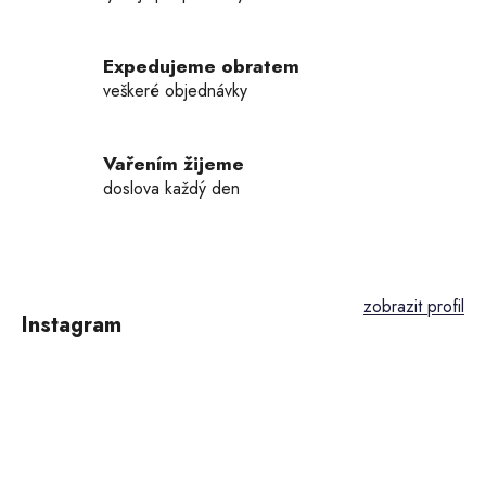
r
v
k
Expedujeme obratem
y
veškeré objednávky
v
ý
p
Vařením žijeme
i
doslova každý den
s
u
Z
á
p
Instagram
a
t
í