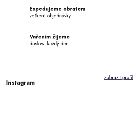
v
k
Expedujeme obratem
y
veškeré objednávky
v
ý
p
Vařením žijeme
i
doslova každý den
s
u
Z
á
p
Instagram
a
t
í