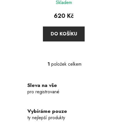
t
Skladem
ů
620 Kč
DO KOŠÍKU
1
položek celkem
O
v
l
Sleva na vše
á
d
pro registrované
a
c
í
Vybíráme pouze
p
ty nejlepší produkty
r