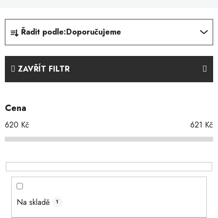
Ř
Řadit podle:
Doporučujeme
a
z
e
ZAVŘÍT FILTR
n
í
p
Cena
r
o
620
Kč
621
Kč
d
u
k
t
ů
Na skladě
1