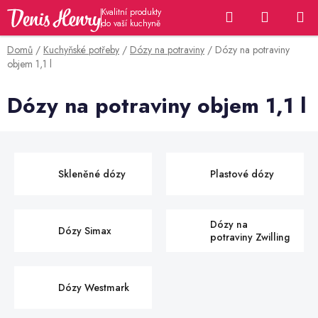
Přejít
Hledat
NÁKUP
na
KOŠÍK
obsah
Domů
/
Kuchyňské potřeby
/
Dózy na potraviny
/
Dózy na potraviny
objem 1,1 l
Dózy na potraviny objem 1,1 l
Skleněné dózy
Plastové dózy
Dózy na
Dózy Simax
potraviny Zwilling
Dózy Westmark