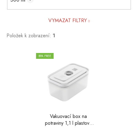
VYMAZAT FILTRY
Položek k zobrazení:
1
V
BPA FREE
ý
p
i
s
p
r
o
d
Vakuovací box na
potraviny 1,1 l plastový
u
Fresh & Save, Zwilling
k