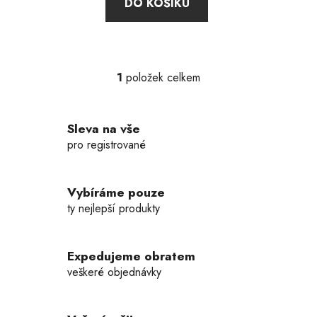
DO KOŠÍKU
1
položek celkem
O
v
l
Sleva na vše
á
d
pro registrované
a
c
í
Vybíráme pouze
p
ty nejlepší produkty
r
v
k
Expedujeme obratem
y
veškeré objednávky
v
ý