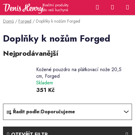
Přejít
Hledat
NÁKUP
na
KOŠÍK
obsah
Domů
/
Forged
/
Doplňky k nožům Forged
Doplňky k nožům Forged
Nejprodávanější
Kožené pouzdro na plátkovací nože 20,5
cm, Forged
Skladem
351 Kč
Ř
Řadit podle:
Doporučujeme
a
z
e
OTEVŘÍT FILTR