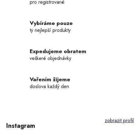
d
pro registrované
a
c
í
Vybíráme pouze
p
ty nejlepší produkty
r
v
k
Expedujeme obratem
y
veškeré objednávky
v
ý
p
Vařením žijeme
i
doslova každý den
s
u
Z
á
p
Instagram
a
t