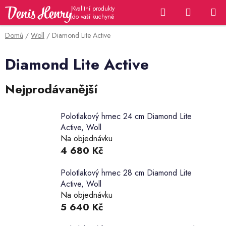
Přejít
Hledat
NÁKUP
na
KOŠÍK
obsah
Domů
/
Woll
/
Diamond Lite Active
Diamond Lite Active
Nejprodávanější
Polotlakový hrnec 24 cm Diamond Lite
Active, Woll
Na objednávku
4 680 Kč
Polotlakový hrnec 28 cm Diamond Lite
Active, Woll
Na objednávku
5 640 Kč