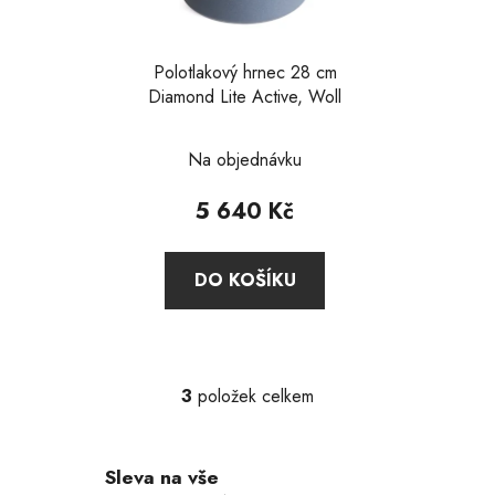
Polotlakový hrnec 28 cm
Diamond Lite Active, Woll
Průměrné
Na objednávku
hodnocení
produktu
5 640 Kč
je
2,0
DO KOŠÍKU
z
5
hvězdiček.
3
položek celkem
O
v
l
Sleva na vše
á