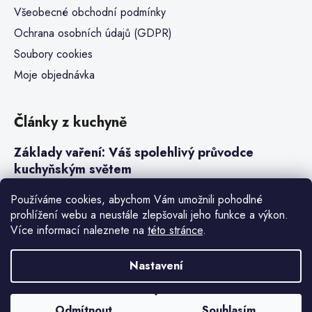
Všeobecné obchodní podmínky
Ochrana osobních údajů (GDPR)
Soubory cookies
Moje objednávka
Články z kuchyně
Základy vaření: Váš spolehlivý průvodce
kuchyňským světem
Steaky a sous-vide vaření
Používáme cookies, abychom Vám umožnili pohodlné
prohlížení webu a neustále zlepšovali jeho funkce a výkon.
Jak vařit v tlakovém hrnci neboli papiňáku
Více informací naleznete na
této stránce
.
Základy a druhy rýže pro italské risotto
Nastavení
Vytvořil Shoptet Premium
Odmítnout
Souhlasím