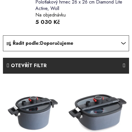
Polotlakový hrnec 26 x 26 cm Diamond Lite
Active, Woll
Na objednávku
5 030 Kč
Ř
Řadit podle:
Doporučujeme
a
z
e
OTEVŘÍT FILTR
n
í
V
p
ý
r
p
o
i
d
s
u
p
k
r
t