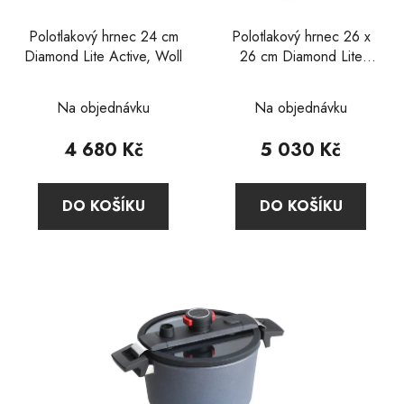
o
ů
d
Polotlakový hrnec 24 cm
Polotlakový hrnec 26 x
Diamond Lite Active, Woll
26 cm Diamond Lite
u
Active, Woll
k
Průměrné
t
Na objednávku
Na objednávku
hodnocení
ů
produktu
4 680 Kč
5 030 Kč
je
5,0
DO KOŠÍKU
DO KOŠÍKU
z
5
hvězdiček.