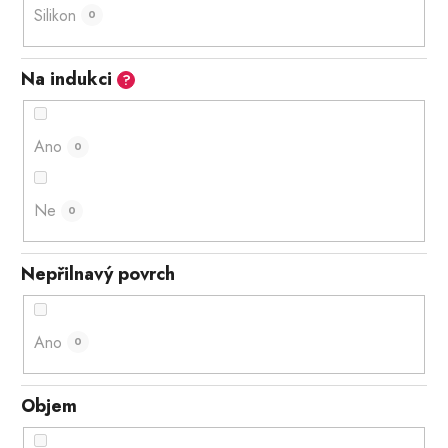
Silikon
0
Na indukci
?
Ano
0
Ne
0
Nepřilnavý povrch
Ano
0
Objem