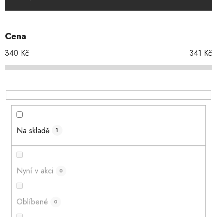
n
í
p
Cena
r
o
340
Kč
341
Kč
d
u
k
t
ů
Na skladě
1
Nyní v akci
0
Oblíbené
0