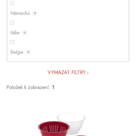
Německo
0
Itálie
0
Belgie
0
VYMAZAT FILTRY
Položek k zobrazení:
1
V
ý
p
i