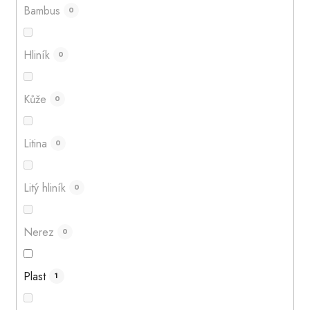
Bambus
0
Hliník
0
Kůže
0
Litina
0
Litý hliník
0
Nerez
0
Plast
1