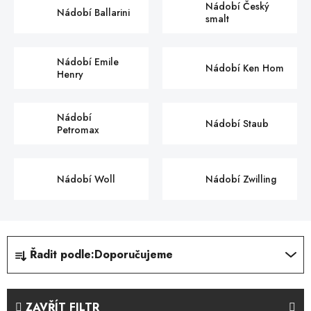
Nádobí Český
Nádobí Ballarini
smalt
Nádobí Emile
Nádobí Ken Hom
Henry
Nádobí
Nádobí Staub
Petromax
Nádobí Woll
Nádobí Zwilling
Ř
Řadit podle:
Doporučujeme
a
z
e
ZAVŘÍT FILTR