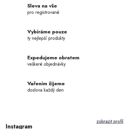
l
Sleva na vše
á
d
pro registrované
a
c
í
Vybíráme pouze
p
ty nejlepší produkty
r
v
k
Expedujeme obratem
y
veškeré objednávky
v
ý
p
Vařením žijeme
i
doslova každý den
s
u
Z
á
p
Instagram