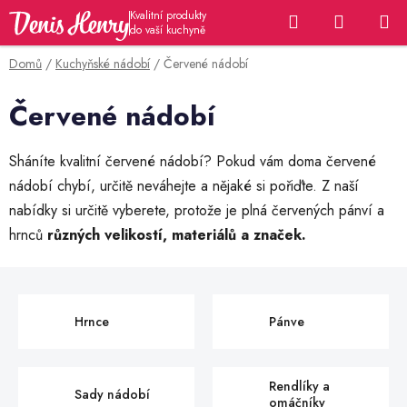
Přejít
Hledat
NÁKUP
na
KOŠÍK
obsah
Domů
/
Kuchyňské nádobí
/
Červené nádobí
Červené nádobí
Sháníte kvalitní červené nádobí? Pokud vám doma červené
nádobí chybí, určitě neváhejte a nějaké si pořiďte. Z naší
nabídky si určitě vyberete, protože je plná červených pánví a
hrnců
různých velikostí, materiálů a značek.
Hrnce
Pánve
Rendlíky a
Sady nádobí
omáčníky