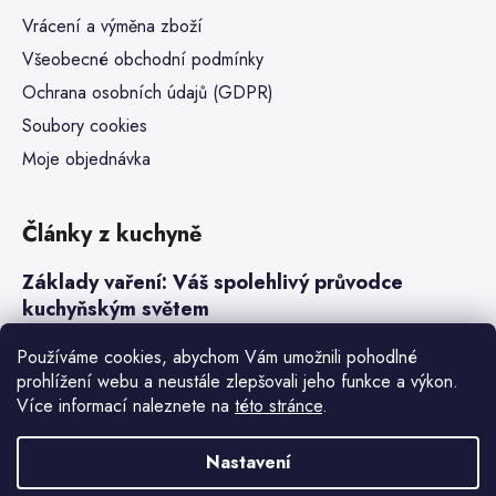
Vrácení a výměna zboží
Všeobecné obchodní podmínky
Ochrana osobních údajů (GDPR)
Soubory cookies
Moje objednávka
Články z kuchyně
Základy vaření: Váš spolehlivý průvodce
kuchyňským světem
Steaky a sous-vide vaření
Používáme cookies, abychom Vám umožnili pohodlné
prohlížení webu a neustále zlepšovali jeho funkce a výkon.
Jak vařit v tlakovém hrnci neboli papiňáku
Více informací naleznete na
této stránce
.
Základy a druhy rýže pro italské risotto
Nastavení