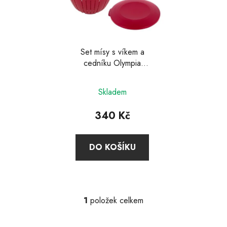
s
p
r
o
d
Set mísy s víkem a
cedníku Olympia
u
červená, Westmark
k
t
Skladem
ů
340 Kč
DO KOŠÍKU
1
položek celkem
O
v