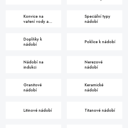
Konvice na
Speciální typy
vaření vody a
nádobí
čaje
Doplňky k
Poklice k nádobí
nádobí
Nádobí na
Nerezové
indukci
nádobí
Granitové
Keramické
nádobí
nádobí
Litinové nádobí
Titanové nádobí