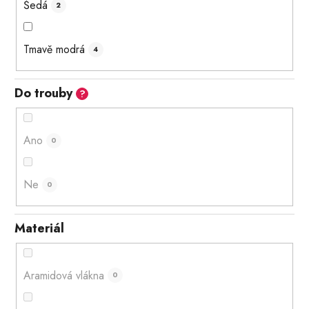
Šedá
2
Tmavě modrá
4
Do trouby
?
Ano
0
Ne
0
Materiál
Aramidová vlákna
0