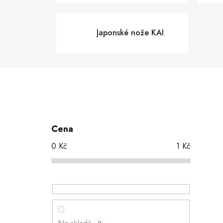
Japonské nože KAI
P
o
s
Cena
t
0
Kč
1
Kč
r
a
n
n
í
p
0