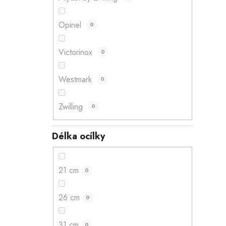
Opinel
0
Victorinox
0
Westmark
0
Zwilling
0
Délka ocílky
21 cm
0
26 cm
0
31 cm
0