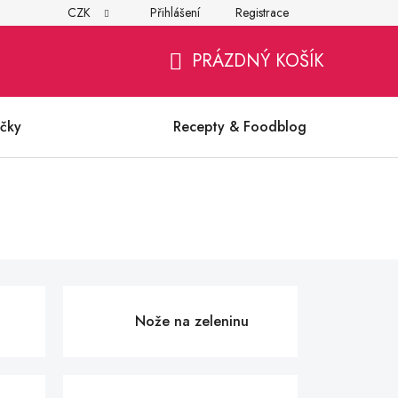
CZK
Přihlášení
Registrace
í
Všeobecné obchodní podmínky
Ochrana osobních údajů (G
PRÁZDNÝ KOŠÍK
NÁKUPNÍ
KOŠÍK
čky
Recepty & Foodblog
Nože na zeleninu