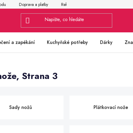
odu
Doprava a platby
Reklamace
Vrácení a výměna zbož
ečení a zapékání
Kuchyňské potřeby
Dárky
Zna
nože
, Strana 3
Sady nožů
Plátkovací nože