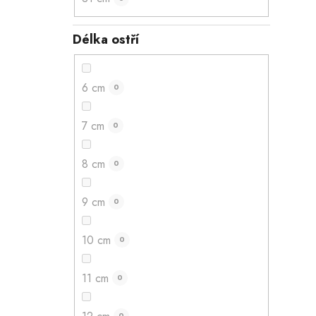
Délka ostří
6 cm
0
7 cm
0
8 cm
0
9 cm
0
10 cm
0
11 cm
0
0