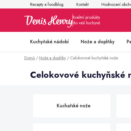
Přejít
Recepty a foodblog
Kontakt
Hodnocení obch
na
obsah
Kuchyňské nádobí
Nože a doplňky
P
Domů
/
Nože a doplňky
/
Celokovové kuchyňské nože
Články z kuchyně
Celokovové kuchyňské 
Kuchařské nože