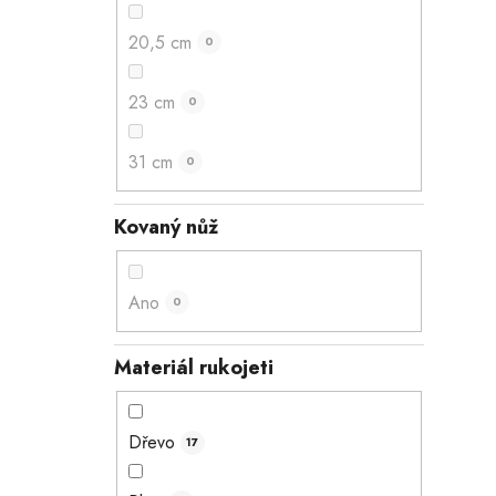
20,5 cm
0
23 cm
0
31 cm
0
Kovaný nůž
Ano
0
Materiál rukojeti
Dřevo
17