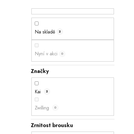
n
i
n
í
p
Na skladě
2
a
n
e
Nyní v akci
0
l
Značky
Kai
2
Zwilling
0
Zrnitost brousku