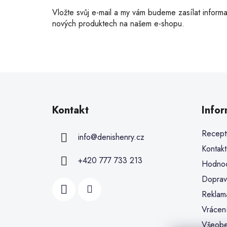
Vložte svůj e-mail a my vám budeme zasílat inform
nových produktech na našem e-shopu.
Kontakt
Info
Recept
info
@
denishenry.cz
Kontakt
+420 777 733 213
Hodnoc
Doprav
Reklam
Vrácen
Všeobe