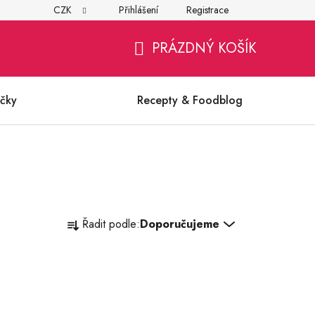
CZK
Přihlášení
Registrace
í
Všeobecné obchodní podmínky
Ochrana osobních údajů (G
PRÁZDNÝ KOŠÍK
NÁKUPNÍ
KOŠÍK
čky
Recepty & Foodblog
Ř
Řadit podle:
Doporučujeme
a
z
e
n
í