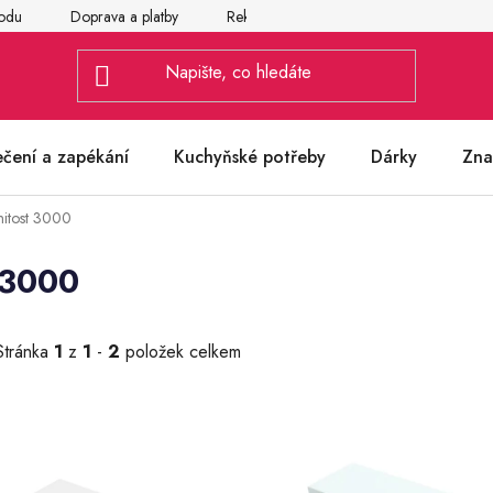
odu
Doprava a platby
Reklamace
Vrácení a výměna zbož
ečení a zapékání
Kuchyňské potřeby
Dárky
Zna
nitost 3000
 3000
Stránka
1
z
1
-
2
položek celkem
V
ý