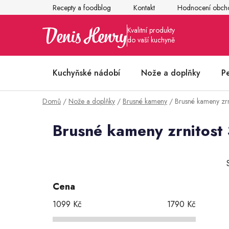
Přejít
Recepty a foodblog
Kontakt
Hodnocení obch
na
obsah
Kuchyňské nádobí
Nože a doplňky
P
Domů
/
Nože a doplňky
/
Brusné kameny
/
Brusné kameny zr
Články z kuchyně
Brusné kameny zrnitost
P
o
s
Cena
t
1099
Kč
1790
Kč
r
a