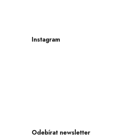
Z
á
p
Instagram
a
t
í
Odebírat newsletter