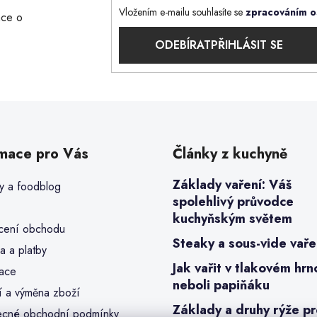
Vložením e-mailu souhlasíte se
zpracováním o
ace o
PŘIHLÁSIT SE
rmace pro Vás
Články z kuchyně
Základy vaření: Váš
y a foodblog
spolehlivý průvodce
kuchyňským světem
ení obchodu
Steaky a sous-vide vaře
a a platby
Jak vařit v tlakovém hrn
ace
neboli papiňáku
í a výměna zboží
Základy a druhy rýže p
cné obchodní podmínky