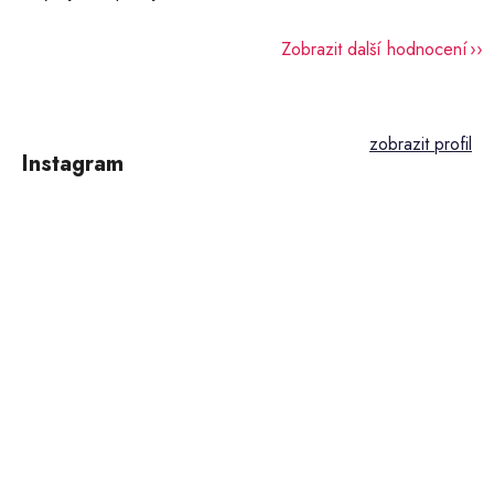
Zobrazit další hodnocení
Z
á
p
Instagram
a
t
í