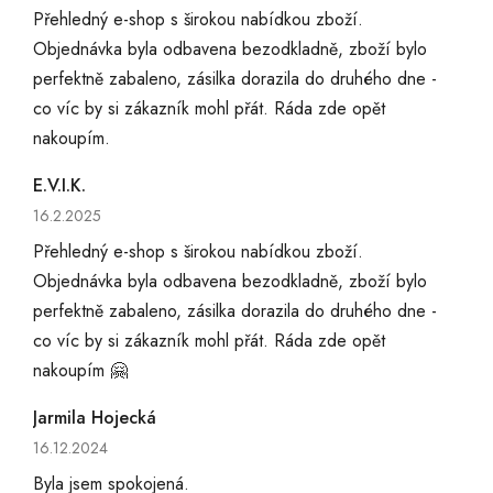
Přehledný e-shop s širokou nabídkou zboží.
Objednávka byla odbavena bezodkladně, zboží bylo
perfektně zabaleno, zásilka dorazila do druhého dne -
co víc by si zákazník mohl přát. Ráda zde opět
nakoupím.
E.V.I.K.
Hodnocení obchodu je 5 z 5 hvězdiček.
16.2.2025
Přehledný e-shop s širokou nabídkou zboží.
Objednávka byla odbavena bezodkladně, zboží bylo
perfektně zabaleno, zásilka dorazila do druhého dne -
co víc by si zákazník mohl přát. Ráda zde opět
nakoupím 🤗
Jarmila Hojecká
Hodnocení obchodu je 5 z 5 hvězdiček.
16.12.2024
Byla jsem spokojená.