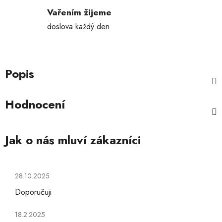
Vařením žijeme
doslova každý den
Popis
Hodnocení
Hodnocení obchodu je 5 z 5 hvězdiček.
28.10.2025
Doporučuji
Hodnocení obchodu je 5 z 5 hvězdiček.
18.2.2025