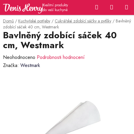
Přejít
Hledat
NÁKUP
na
KOŠÍK
obsah
Domů
/
Kuchyňské potřeby
/
Cukrářské zdobící sáčky a pytlíky
/
Bavlněný
zdobící sáček 40 cm, Westmark
Bavlněný zdobící sáček 40
cm, Westmark
Průměrné
Neohodnoceno
Podrobnosti hodnocení
hodnocení
Značka:
Westmark
produktu
je
0,0
z
5
hvězdiček.