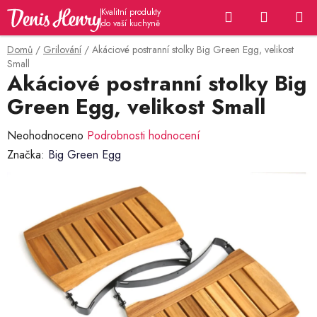
Přejít
Hledat
NÁKUP
na
KOŠÍK
obsah
Domů
/
Grilování
/
Akáciové postranní stolky Big Green Egg, velikost
Small
Akáciové postranní stolky Big
Green Egg, velikost Small
Průměrné
Neohodnoceno
Podrobnosti hodnocení
hodnocení
Značka:
Big Green Egg
produktu
je
0,0
z
5
hvězdiček.