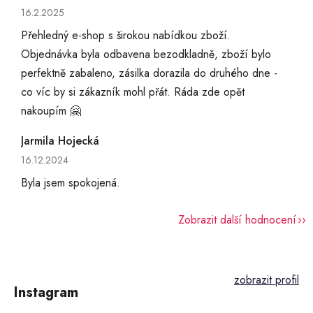
Hodnocení obchodu je 5 z 5 hvězdiček.
16.2.2025
Přehledný e-shop s širokou nabídkou zboží.
Objednávka byla odbavena bezodkladně, zboží bylo
perfektně zabaleno, zásilka dorazila do druhého dne -
co víc by si zákazník mohl přát. Ráda zde opět
nakoupím 🤗
Jarmila Hojecká
Hodnocení obchodu je 5 z 5 hvězdiček.
16.12.2024
Byla jsem spokojená.
Zobrazit další hodnocení
Z
á
p
Instagram
a