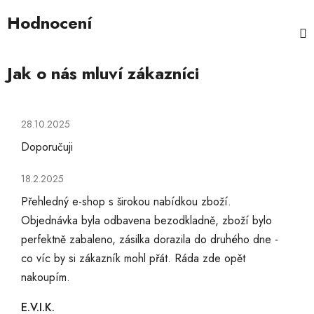
Hodnocení
Hodnocení obchodu je 5 z 5 hvězdiček.
28.10.2025
Doporučuji
Hodnocení obchodu je 5 z 5 hvězdiček.
18.2.2025
Přehledný e-shop s širokou nabídkou zboží.
Objednávka byla odbavena bezodkladně, zboží bylo
perfektně zabaleno, zásilka dorazila do druhého dne -
co víc by si zákazník mohl přát. Ráda zde opět
nakoupím.
E.V.I.K.