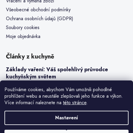
Vrácení a výměna zboží
Všeobecné obchodní podmínky
Ochrana osobních údajů (GDPR)
Soubory cookies
Moje objednávka
Články z kuchyně
Základy vaření: Váš spolehlivý průvodce
kuchyňským světem
Steaky a sous-vide vaření
Používáme cookies, abychom Vám umožnili pohodlné
prohlížení webu a neustále zlepšovali jeho funkce a výkon.
Jak vařit v tlakovém hrnci neboli papiňáku
Více informací naleznete na
této stránce
.
Základy a druhy rýže pro italské risotto
Nastavení