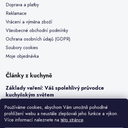
Doprava a platby
Reklamace
Vrácení a výměna zboží
Všeobecné obchodní podmínky
Ochrana osobních údajů (GDPR)
Soubory cookies
Moje objednávka
Články z kuchyně
Základy vaření: Váš spolehlivý průvodce
kuchyňským světem
Steaky a sous-vide vaření
Používáme cookies, abychom Vám umožnili pohodlné
prohlížení webu a neustále zlepšovali jeho funkce a výkon.
Jak vařit v tlakovém hrnci neboli papiňáku
Více informací naleznete na
této stránce
.
Základy a druhy rýže pro italské risotto