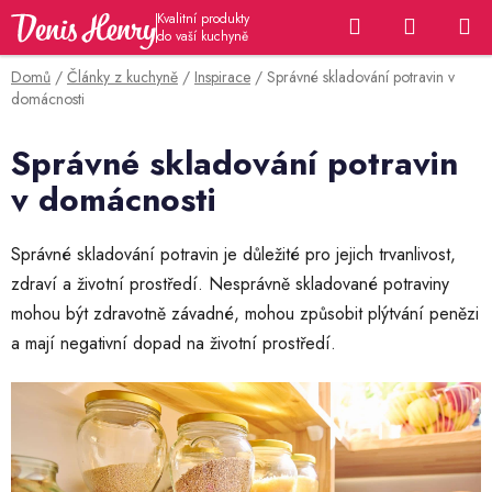
Přejít
Hledat
NÁKUP
na
KOŠÍK
obsah
Domů
/
Články z kuchyně
/
Inspirace
/
Správné skladování potravin v
domácnosti
Správné skladování potravin
v domácnosti
Správné skladování potravin je důležité pro jejich trvanlivost,
zdraví a životní prostředí. Nesprávně skladované potraviny
mohou být zdravotně závadné, mohou způsobit plýtvání penězi
a mají negativní dopad na životní prostředí.