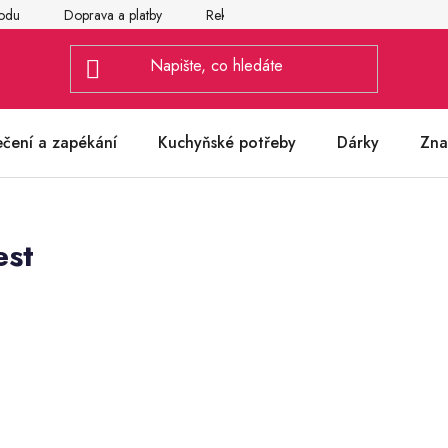
odu
Doprava a platby
Reklamace
Vrácení a výměna zbož
ečení a zapékání
Kuchyňské potřeby
Dárky
Zna
est