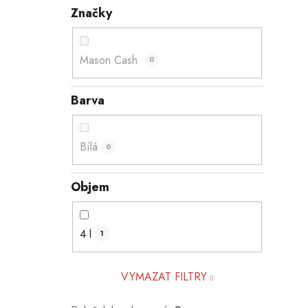
Značky
Mason Cash
0
Barva
Bílá
0
Objem
4 l
1
VYMAZAT FILTRY