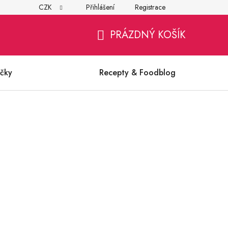
CZK
Přihlášení
Registrace
í
Všeobecné obchodní podmínky
Ochrana osobních údajů (G
PRÁZDNÝ KOŠÍK
NÁKUPNÍ
KOŠÍK
čky
Recepty & Foodblog