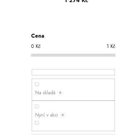
1 274 Kč
P
o
s
Cena
t
0
Kč
1
Kč
r
a
n
n
í
p
Na skladě
0
a
n
e
Nyní v akci
0
l