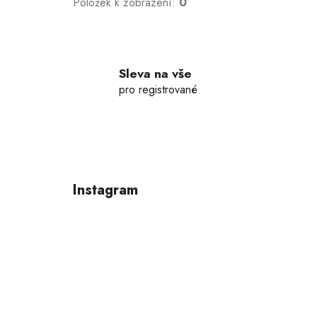
Položek k zobrazení:
0
Sleva na vše
pro registrované
Z
á
p
Instagram
a
t
í