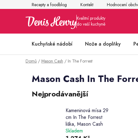
Přejít
Recepty a foodblog
Kontakt
Hodnocení obch
na
obsah
Kuchyňské nádobí
Nože a doplňky
P
Domů
/
Mason Cash
/
In The Forrest
Články z kuchyně
Mason Cash In The Forr
Nejprodávanější
Kameninová mísa 29
cm In The Forrest
liška, Mason Cash
Skladem