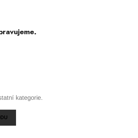
pravujeme.
tatní kategorie.
ODU