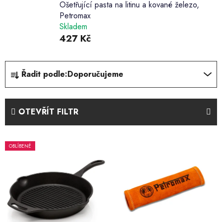
Ošetřující pasta na litinu a kované železo,
Petromax
Skladem
427 Kč
Ř
Řadit podle:
Doporučujeme
a
z
e
OTEVŘÍT FILTR
n
í
V
p
OBLÍBENÉ
ý
r
p
o
i
d
s
u
p
k
r
t