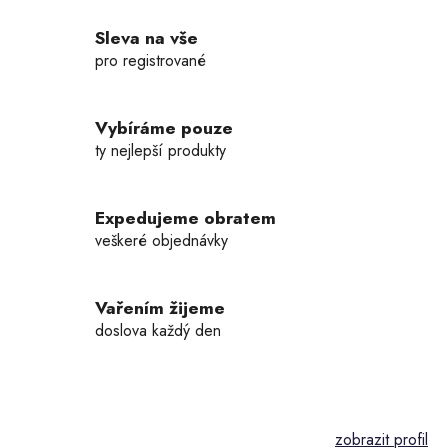
l
Sleva na vše
á
d
pro registrované
a
c
í
Vybíráme pouze
p
ty nejlepší produkty
r
v
k
Expedujeme obratem
y
veškeré objednávky
v
ý
p
Vařením žijeme
i
doslova každý den
s
u
Z
á