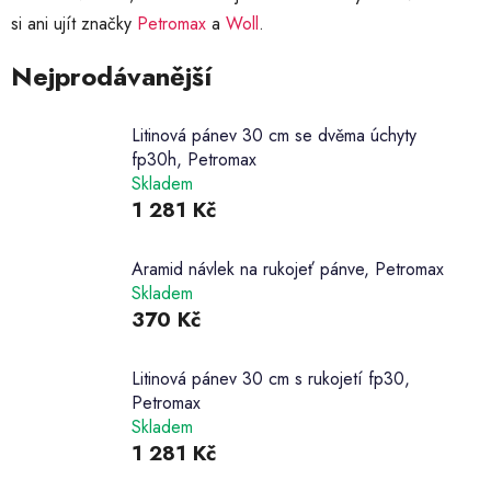
si ani ujít značky
Petromax
a
Woll
.
Nejprodávanější
Litinová pánev 30 cm se dvěma úchyty
fp30h, Petromax
Skladem
1 281 Kč
Aramid návlek na rukojeť pánve, Petromax
Skladem
370 Kč
Litinová pánev 30 cm s rukojetí fp30,
Petromax
Skladem
1 281 Kč