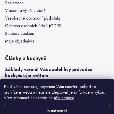
Reklamace
Vrácení a výměna zboží
Všeobecné obchodní podmínky
Ochrana osobních údajů (GDPR)
Soubory cookies
Moje objednávka
Články z kuchyně
Základy vaření: Váš spolehlivý průvodce
kuchyňským světem
Steaky a sous-vide vaření
Používáme cookies, abychom Vám umožnili pohodlné
prohlížení webu a neustále zlepšovali jeho funkce a výkon.
Jak vařit v tlakovém hrnci neboli papiňáku
Více informací naleznete na
této stránce
.
Základy a druhy rýže pro italské risotto
Nastavení