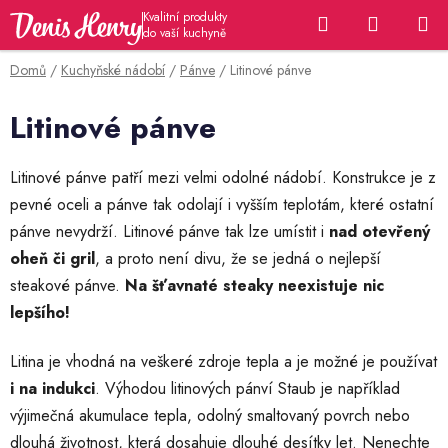
Přejít
Hledat
NÁKUP
na
KOŠÍK
obsah
Domů
/
Kuchyňské nádobí
/
Pánve
/
Litinové pánve
Litinové pánve
Litinové pánve patří mezi velmi odolné nádobí. Konstrukce je z
pevné oceli a pánve tak odolají i vyšším teplotám, které ostatní
pánve nevydrží. Litinové pánve tak lze umístit i
nad otevřený
oheň či gril
, a proto není divu, že se jedná o nejlepší
steakové pánve.
Na šťavnaté steaky neexistuje nic
lepšího!
Litina je vhodná na veškeré zdroje tepla a je možné je používat
i na indukci
. Výhodou litinových pánví Staub je například
výjimečná akumulace tepla, odolný smaltovaný povrch nebo
dlouhá životnost, která dosahuje dlouhé desítky let. Nenechte