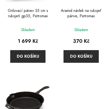
o
ů
d
Grilovací pánev 35 cm s
Aramid návlek na rukojeť
rukojetí gp35, Petromax
pánve, Petromax
u
k
t
Skladem
Skladem
ů
1 699 Kč
370 Kč
DO KOŠÍKU
DO KOŠÍKU