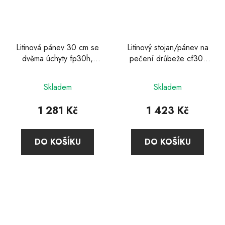
Litinová pánev 30 cm se
Litinový stojan/pánev na
dvěma úchyty fp30h,
pečení drůbeže cf30,
Petromax
Petromax
Průměrné
Skladem
Skladem
hodnocení
produktu
1 281 Kč
1 423 Kč
je
5,0
DO KOŠÍKU
DO KOŠÍKU
z
5
hvězdiček.