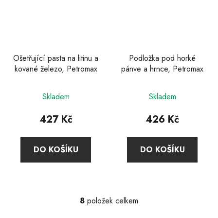
Ošetřující pasta na litinu a
Podložka pod horké
kované železo, Petromax
pánve a hrnce, Petromax
Skladem
Skladem
427 Kč
426 Kč
DO KOŠÍKU
DO KOŠÍKU
8
položek celkem
O
v