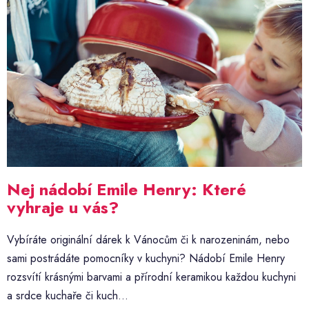
p
i
s
č
l
á
n
k
ů
Nej nádobí Emile Henry: Které
vyhraje u vás?
Vybíráte originální dárek k Vánocům či k narozeninám, nebo
sami postrádáte pomocníky v kuchyni? Nádobí Emile Henry
rozsvítí krásnými barvami a přírodní keramikou každou kuchyni
a srdce kuchaře či kuch...