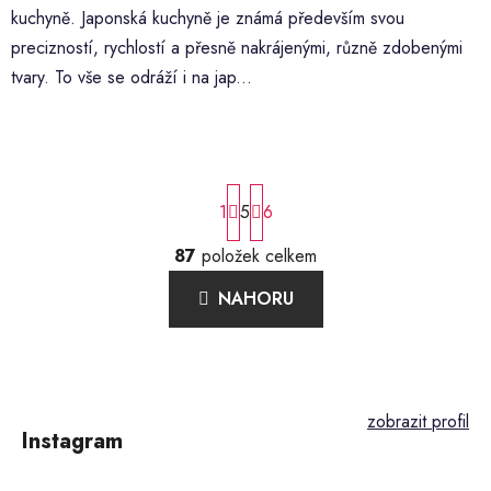
kuchyně. Japonská kuchyně je známá především svou
precizností, rychlostí a přesně nakrájenými, různě zdobenými
tvary. To vše se odráží i na jap...
S
1
5
t
6
r
á
87
položek celkem
O
n
v
k
NAHORU
l
o
á
v
á
d
Z
n
a
á
í
c
p
í
Instagram
a
p
r
t