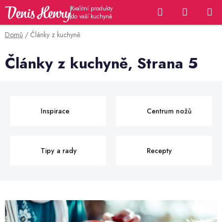
Přejít
Hledat
NÁKUP
na
KOŠÍK
obsah
Domů
/
Články z kuchyně
Články z kuchyně
, Strana 5
Inspirace
Centrum nožů
Tipy a rady
Recepty
V
ý