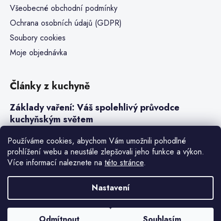
Všeobecné obchodní podmínky
Ochrana osobních údajů (GDPR)
Soubory cookies
Moje objednávka
Články z kuchyně
Základy vaření: Váš spolehlivý průvodce
kuchyňským světem
Steaky a sous-vide vaření
Používáme cookies, abychom Vám umožnili pohodlné
prohlížení webu a neustále zlepšovali jeho funkce a výkon.
Jak vařit v tlakovém hrnci neboli papiňáku
Více informací naleznete na
této stránce
.
Základy a druhy rýže pro italské risotto
Nastavení
Vytvořil Shoptet Premium
Odmítnout
Souhlasím