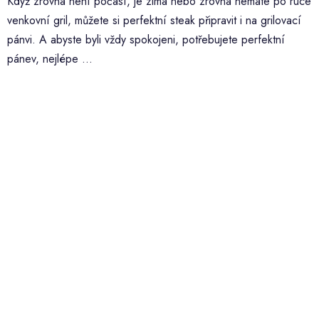
Když zrovna není počasí, je zima nebo zrovna nemáte po ruce
venkovní gril, můžete si perfektní steak připravit i na grilovací
pánvi. A abyste byli vždy spokojeni, potřebujete perfektní
pánev, nejlépe ...