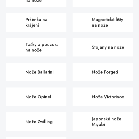
na nože
Prkénka na
Magnetické lišty
krájení
na nože
Tašky a pouzdra
Stojany na nože
na nože
Nože Ballarini
Nože Forged
Nože Opinel
Nože Victorinox
Japonské nože
Nože Zwilling
Miyabi