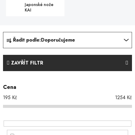
Japonské nože
KAI
Ř
Řadit podle:
Doporučujeme
a
z
e
ZAVŘÍT FILTR
n
í
p
Cena
r
o
195
Kč
1254
Kč
d
u
k
t