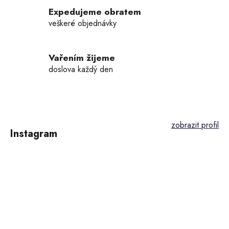
k
Expedujeme obratem
y
veškeré objednávky
v
ý
p
Vařením žijeme
i
doslova každý den
s
u
Z
á
p
Instagram
a
t
í