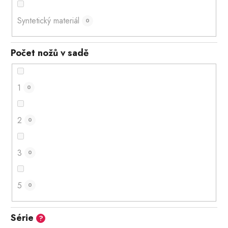
Syntetický materiál
0
Počet nožů v sadě
1
0
2
0
3
0
5
0
Série
?