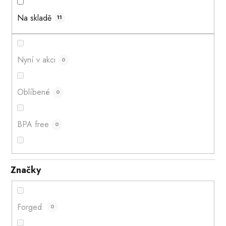
ů
Na skladě
11
Nyní v akci
0
Oblíbené
0
BPA free
0
Značky
Forged
0