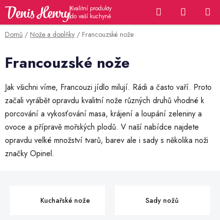
Přejít
Hledat
NÁKUP
na
KOŠÍK
obsah
Domů
/
Nože a doplňky
/
Francouzské nože
Francouzské nože
Jak všichni víme, Francouzi jídlo milují. Rádi a často vaří. Proto
začali vyrábět opravdu kvalitní nože různých druhů vhodné k
porcování a vykosťování masa, krájení a loupání zeleniny a
ovoce a přípravě mořských plodů. V naší nabídce najdete
opravdu velké množství tvarů, barev ale i sady s několika noži
značky Opinel.
Kuchařské nože
Sady nožů