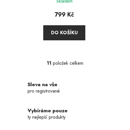
Skladem
799 Kč
DO KOŠÍKU
11
položek celkem
O
v
l
Sleva na vše
á
d
pro registrované
a
c
í
Vybíráme pouze
p
ty nejlepší produkty
r
v