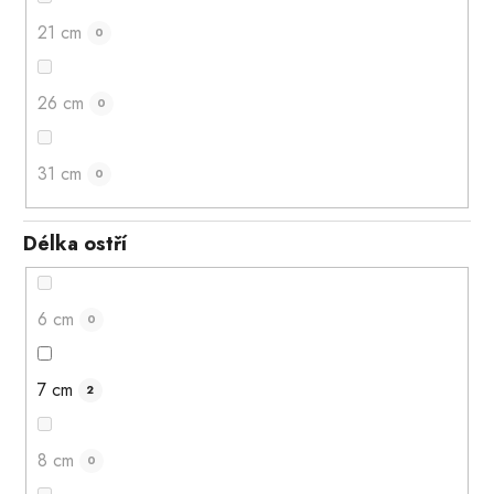
21 cm
0
26 cm
0
31 cm
0
Délka ostří
6 cm
0
7 cm
2
8 cm
0