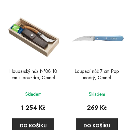
V
ý
p
i
s
p
r
o
d
Houbařský nůž N°08 10
Loupací nůž 7 cm Pop
cm + pouzdro, Opinel
modrý, Opinel
u
k
t
Skladem
Skladem
ů
1 254 Kč
269 Kč
DO KOŠÍKU
DO KOŠÍKU