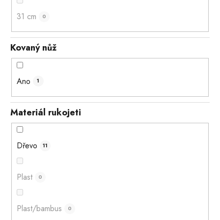
31 cm
0
Kovaný nůž
Ano
1
Materiál rukojeti
Dřevo
11
Plast
0
Plast/bambus
0