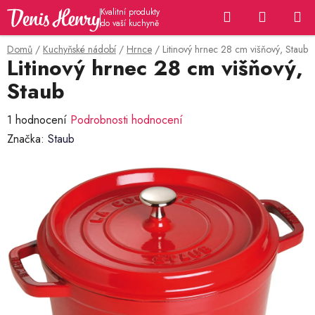
Přejít
Hledat
NÁKUP
na
KOŠÍK
obsah
Domů
/
Kuchyňské nádobí
/
Hrnce
/
Litinový hrnec 28 cm višňový, Staub
Litinový hrnec 28 cm višňový,
Staub
Průměrné
1 hodnocení
Podrobnosti hodnocení
hodnocení
Značka:
Staub
produktu
je
5,0
z
5
hvězdiček.