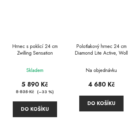
Hrnec s poklicí 24 cm
Polotlakový hrnec 24 cm
Zwilling Sensation
Diamond Lite Active, Woll
Průměrné
Průměrné
Skladem
Na objednávku
hodnocení
hodnocení
produktu
produktu
5 890 Kč
4 680 Kč
je
je
8 835 Kč
(–33 %)
5,0
5,0
DO KOŠÍKU
z
z
DO KOŠÍKU
5
5
hvězdiček.
hvězdiček.