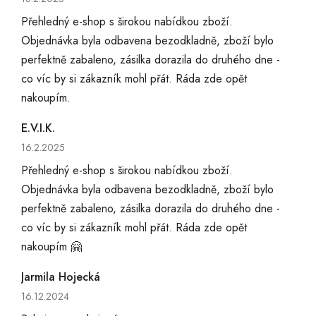
Přehledný e-shop s širokou nabídkou zboží.
Objednávka byla odbavena bezodkladně, zboží bylo
perfektně zabaleno, zásilka dorazila do druhého dne -
co víc by si zákazník mohl přát. Ráda zde opět
nakoupím.
E.V.I.K.
Hodnocení obchodu je 5 z 5 hvězdiček.
16.2.2025
Přehledný e-shop s širokou nabídkou zboží.
Objednávka byla odbavena bezodkladně, zboží bylo
perfektně zabaleno, zásilka dorazila do druhého dne -
co víc by si zákazník mohl přát. Ráda zde opět
nakoupím 🤗
Jarmila Hojecká
Hodnocení obchodu je 5 z 5 hvězdiček.
16.12.2024