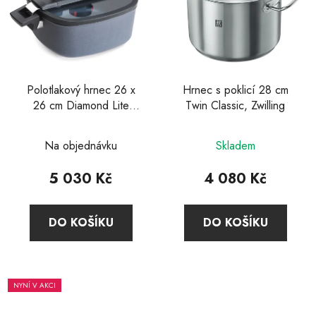
Polotlakový hrnec 26 x
Hrnec s poklicí 28 cm
26 cm Diamond Lite
Twin Classic, Zwilling
Active, Woll
Na objednávku
Skladem
5 030 Kč
4 080 Kč
DO KOŠÍKU
DO KOŠÍKU
NYNÍ V AKCI