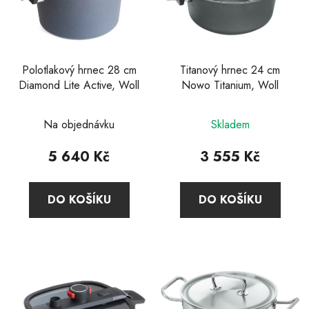
Polotlakový hrnec 28 cm
Titanový hrnec 24 cm
Diamond Lite Active, Woll
Nowo Titanium, Woll
Průměrné
Průměrné
Na objednávku
Skladem
hodnocení
hodnocení
produktu
produktu
5 640 Kč
3 555 Kč
je
je
2,0
4,0
DO KOŠÍKU
DO KOŠÍKU
z
z
5
5
hvězdiček.
hvězdiček.