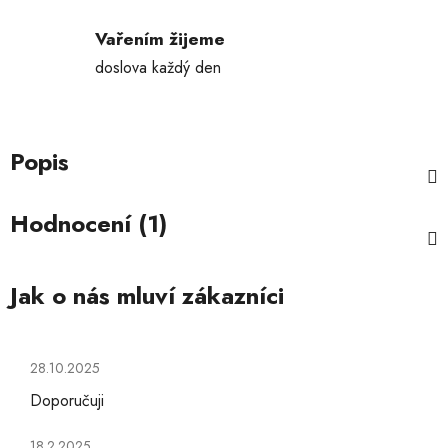
Vařením žijeme
doslova každý den
Popis
Hodnocení (1)
Hodnocení obchodu je 5 z 5 hvězdiček.
28.10.2025
Doporučuji
Hodnocení obchodu je 5 z 5 hvězdiček.
18.2.2025