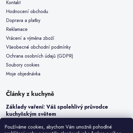
Kontakt
Hodnocení obchodu
Doprava a platby
Reklamace
Vrácení a výměna zboží
Všeobecné obchodní podmínky
Ochrana osobních údajů (GDPR)
Soubory cookies
Moje objednávka
Články z kuchyně
Základy vaření: Váš spolehlivý průvodce
kuchyňským světem
Steaky a sous-vide vaření
Používáme cookies, abychom Vám umožnili pohodlné