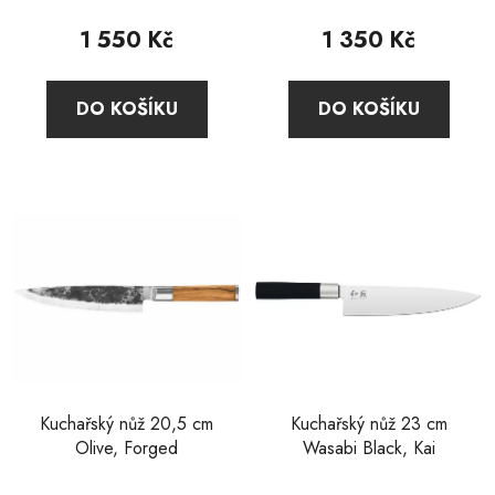
produktu
produktu
1 550 Kč
1 350 Kč
je
je
4,7
5,0
DO KOŠÍKU
DO KOŠÍKU
z
z
5
5
hvězdiček.
hvězdiček.
Kuchařský nůž 20,5 cm
Kuchařský nůž 23 cm
Olive, Forged
Wasabi Black, Kai