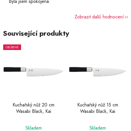
Byla jsem spokojená.
Zobrazit další hodnocení
Související produkty
OBLÍBENÉ
Kuchařský nůž 20 cm
Kuchařský nůž 15 cm
Wasabi Black, Kai
Wasabi Black, Kai
Průměrné
Průměrné
Skladem
Skladem
hodnocení
hodnocení