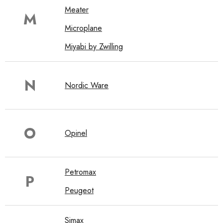
Meater
M
Microplane
Miyabi by Zwilling
N
Nordic Ware
O
Opinel
Petromax
P
Peugeot
Simax