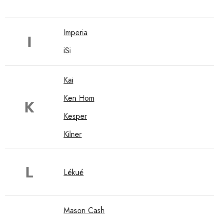
Imperia
I
iSi
Kai
Ken Hom
K
Kesper
Kilner
L
Lékué
Mason Cash