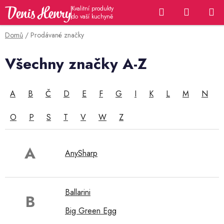
Přejít
Hledat
NÁKUP
na
KOŠÍK
obsah
Domů
/
Prodávané značky
Všechny značky A-Z
A
B
Č
D
E
F
G
I
K
L
M
N
O
P
S
T
V
W
Z
A
AnySharp
Ballarini
B
Big Green Egg