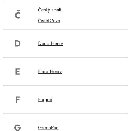
Český smalt
Č
ČistéDřevo
D
Denis Henry
E
Emile Henry
F
Forged
G
GreenPan