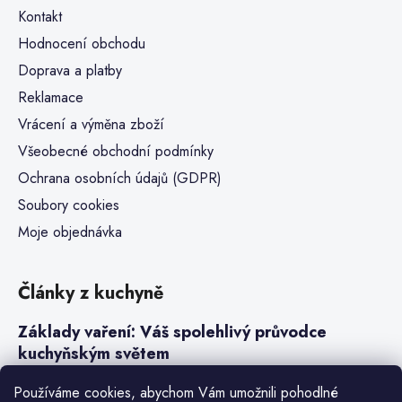
Kontakt
Hodnocení obchodu
Doprava a platby
Reklamace
Vrácení a výměna zboží
Všeobecné obchodní podmínky
Ochrana osobních údajů (GDPR)
Soubory cookies
Moje objednávka
Články z kuchyně
Základy vaření: Váš spolehlivý průvodce
kuchyňským světem
Steaky a sous-vide vaření
Používáme cookies, abychom Vám umožnili pohodlné