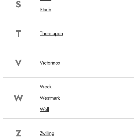
S
Staub
T
Thermapen
V
Victorinox
Weck
W
Westmark
Woll
Z
Zwilling