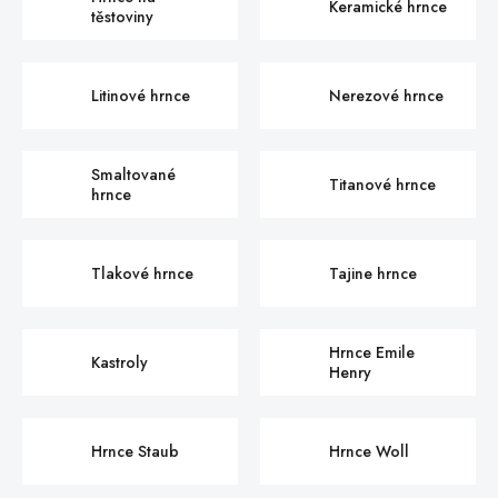
Keramické hrnce
těstoviny
Litinové hrnce
Nerezové hrnce
Smaltované
Titanové hrnce
hrnce
Tlakové hrnce
Tajine hrnce
Hrnce Emile
Kastroly
Henry
Hrnce Staub
Hrnce Woll