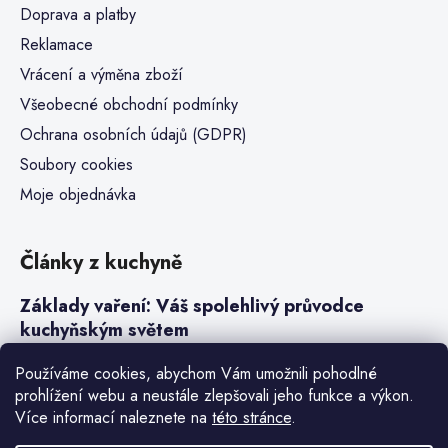
Doprava a platby
Reklamace
Vrácení a výměna zboží
Všeobecné obchodní podmínky
Ochrana osobních údajů (GDPR)
Soubory cookies
Moje objednávka
Články z kuchyně
Základy vaření: Váš spolehlivý průvodce
kuchyňským světem
Steaky a sous-vide vaření
Používáme cookies, abychom Vám umožnili pohodlné
prohlížení webu a neustále zlepšovali jeho funkce a výkon.
Jak vařit v tlakovém hrnci neboli papiňáku
Více informací naleznete na
této stránce
.
Základy a druhy rýže pro italské risotto