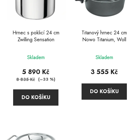
s
u
p
k
r
t
o
ů
d
Hrnec s poklicí 24 cm
Titanový hrnec 24 cm
Zwilling Sensation
Nowo Titanium, Woll
u
k
Průměrné
Průměrné
t
Skladem
Skladem
hodnocení
hodnocení
ů
produktu
produktu
5 890 Kč
3 555 Kč
je
je
8 835 Kč
(–33 %)
5,0
4,0
DO KOŠÍKU
z
z
DO KOŠÍKU
5
5
hvězdiček.
hvězdiček.