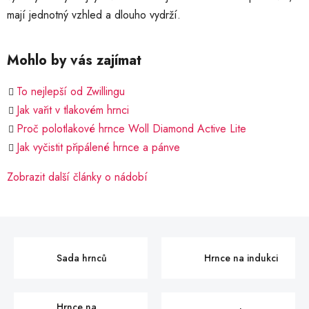
mají jednotný vzhled a dlouho vydrží.
Mohlo by vás zajímat
To nejlepší od Zwillingu
Jak vařit v tlakovém hrnci
Proč polotlakové hrnce Woll Diamond Active Lite
Jak vyčistit připálené hrnce a pánve
Zobrazit další články o nádobí
Sada hrnců
Hrnce na indukci
Hrnce na