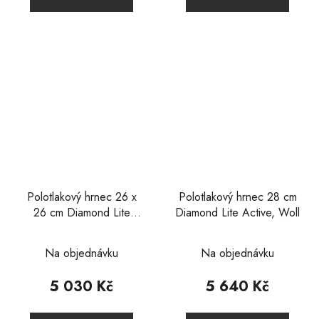
5
5
hvězdiček.
hvězdiček.
Polotlakový hrnec 26 x
Polotlakový hrnec 28 cm
26 cm Diamond Lite
Diamond Lite Active, Woll
Active, Woll
Průměrné
Na objednávku
Na objednávku
hodnocení
produktu
5 030 Kč
5 640 Kč
je
2,0