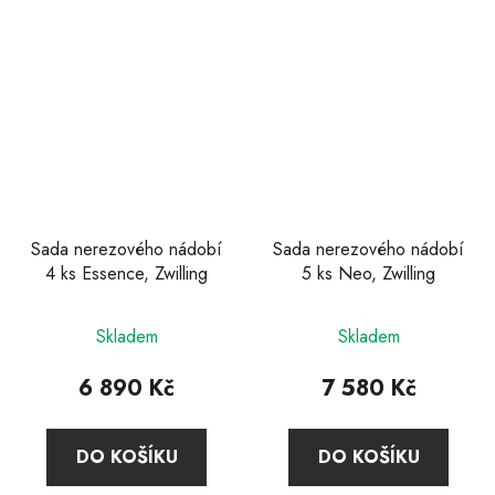
hvězdiček.
Sada nerezového nádobí
Sada nerezového nádobí
4 ks Essence, Zwilling
5 ks Neo, Zwilling
Skladem
Skladem
6 890 Kč
7 580 Kč
DO KOŠÍKU
DO KOŠÍKU