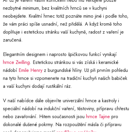
Ať už je vaření vaším koníčkem nebo mu věnujete pouze
p
nezbytné minimum, bez kvalitních hrnců se v kuchyni
i
s
neobejdete. Kvalitní hrnec totiž poznáte mimo jiné i podle toho,
u
že vám práci spíše usnadní, než přidělá. A když kromě toho
doplňuje i estetickou stránku vaší kuchyně, radost z vaření je
zaručená.
Elegantním designem i naprosto špičkovou funkcí vynikají
hrnce Zwilling
. Estetickou stránkou si vás získá i keramické
nádobí
Emile Henry
z burgundské hlíny. Už při prvním pohledu
na tyto hrnce si vzpomenete na tradiční kuchyň našich babiček
a vaší kuchyni dodají rustikální ráz.
V naší nabídce dále objevíte univerzální hrnce a kastroly i
speciální nádobí na indukční vaření, těstoviny, přípravu chřestu
nebo zavařování. Hitem současnosti jsou
hrnce Tajine
pro
dokonalé dušené pokrmy. Na rozpouštění másla či přípravu