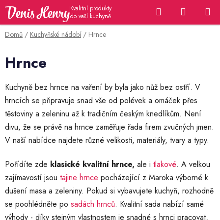
Přejít
Hledat
NÁKUP
na
KOŠÍK
obsah
Domů
/
Kuchyňské nádobí
/
Hrnce
Hrnce
Kuchyně bez hrnce na vaření by byla jako nůž bez ostří. V
hrncích se připravuje snad vše od polévek a omáček přes
těstoviny a zeleninu až k tradičním českým knedlíkům. Není
divu, že se právě na hrnce zaměřuje řada firem zvučných jmen.
V naší nabídce najdete různé velikosti, materiály, tvary a typy.
Pořídíte zde
klasické kvalitní hrnce,
ale i
tlakové
. A velkou
zajímavostí jsou
tajine hrnce
pocházející z Maroka výborné k
dušení masa a zeleniny. Pokud si vybavujete kuchyň, rozhodně
se poohlédněte po
sadách hrnců
. Kvalitní sada nabízí samé
výhody - díky stejným vlastnostem je snadné s hrnci pracovat,