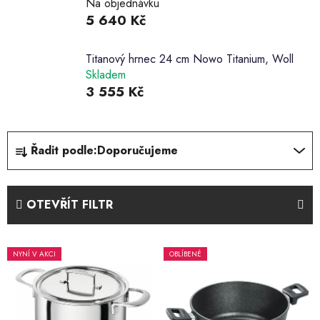
Na objednávku
5 640 Kč
Titanový hrnec 24 cm Nowo Titanium, Woll
Skladem
3 555 Kč
Ř
Řadit podle:
Doporučujeme
a
z
e
OTEVŘÍT FILTR
n
í
V
p
NYNÍ V AKCI
OBLÍBENÉ
ý
r
p
o
i
d