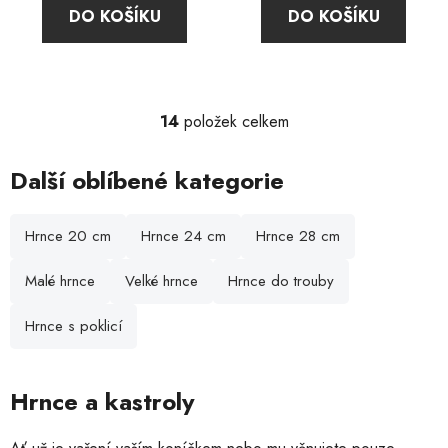
DO KOŠÍKU
DO KOŠÍKU
z
5
hvězdiček.
14
položek celkem
O
v
l
Další oblíbené kategorie
á
d
Hrnce 20 cm
Hrnce 24 cm
Hrnce 28 cm
a
c
Malé hrnce
Velké hrnce
Hrnce do trouby
í
p
r
Hrnce s poklicí
v
k
y
Hrnce a kastroly
v
ý