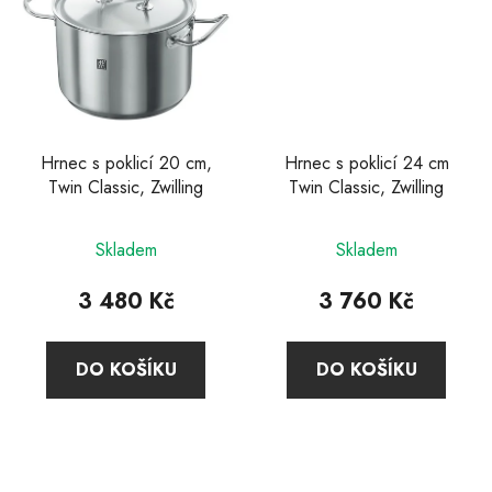
Hrnec s poklicí 20 cm,
Hrnec s poklicí 24 cm
Twin Classic, Zwilling
Twin Classic, Zwilling
Průměrné
Průměrné
Skladem
Skladem
hodnocení
hodnocení
produktu
produktu
3 480 Kč
3 760 Kč
je
je
3,9
4,9
DO KOŠÍKU
DO KOŠÍKU
z
z
5
5
hvězdiček.
hvězdiček.