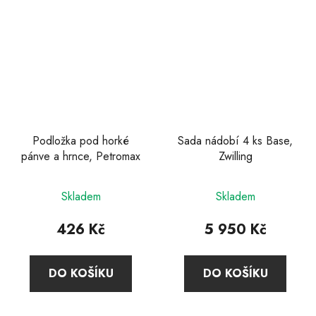
Podložka pod horké
Sada nádobí 4 ks Base,
pánve a hrnce, Petromax
Zwilling
Průměrné
Skladem
Skladem
hodnocení
produktu
426 Kč
5 950 Kč
je
4,6
DO KOŠÍKU
DO KOŠÍKU
z
5