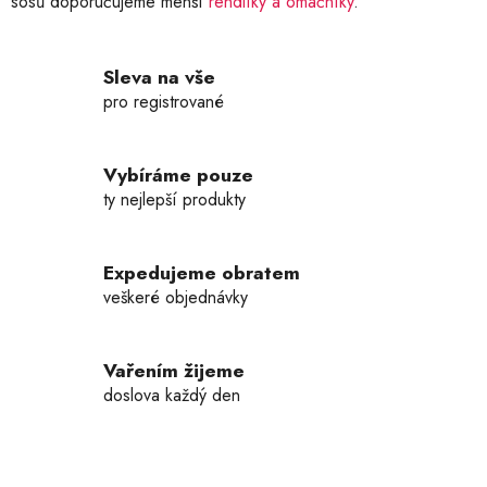
sosů doporučujeme menší
rendlíky a omáčníky
.
Sleva na vše
pro registrované
Vybíráme pouze
ty nejlepší produkty
Expedujeme obratem
veškeré objednávky
Vařením žijeme
doslova každý den
Z