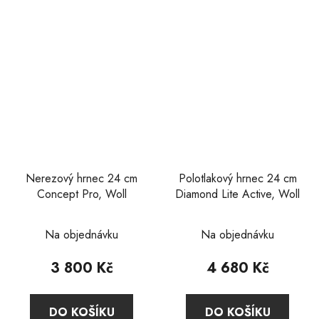
Nerezový hrnec 24 cm
Polotlakový hrnec 24 cm
Concept Pro, Woll
Diamond Lite Active, Woll
Průměrné
Průměrné
Na objednávku
Na objednávku
hodnocení
hodnocení
produktu
produktu
3 800 Kč
4 680 Kč
je
je
5,0
5,0
DO KOŠÍKU
DO KOŠÍKU
z
z